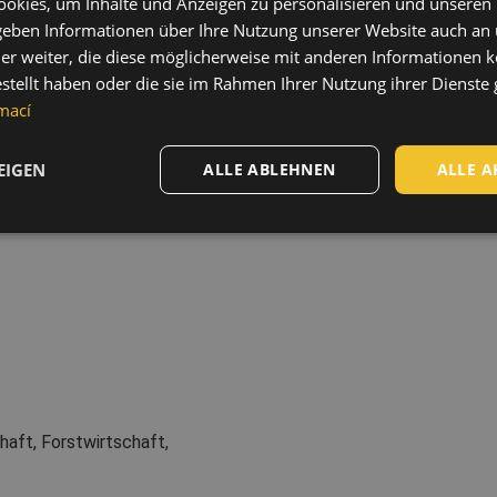
okies, um Inhalte und Anzeigen zu personalisieren und unseren
 geben Informationen über Ihre Nutzung unserer Website auch an
er weiter, die diese möglicherweise mit anderen Informationen k
estellt haben oder die sie im Rahmen Ihrer Nutzung ihrer Dienst
mací
und weitem Sichtfeld. Die
sicht an und sorgt für
en persönlichen
EIGEN
ALLE ABLEHNEN
ALLE A
en und Gehörschutz.
.
haft, Forstwirtschaft,