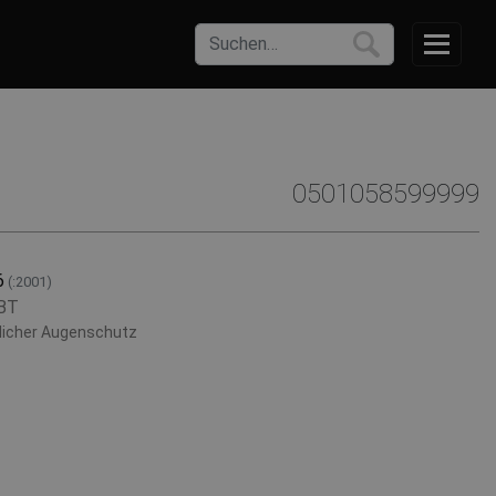
0501058599999
6
(:2001)
BT
licher Augenschutz