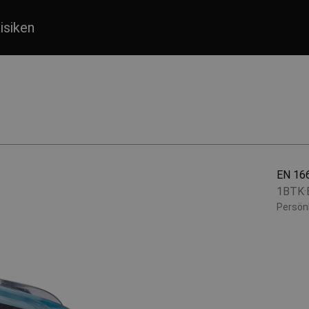
isiken
EN 16
1BTK·
Persön