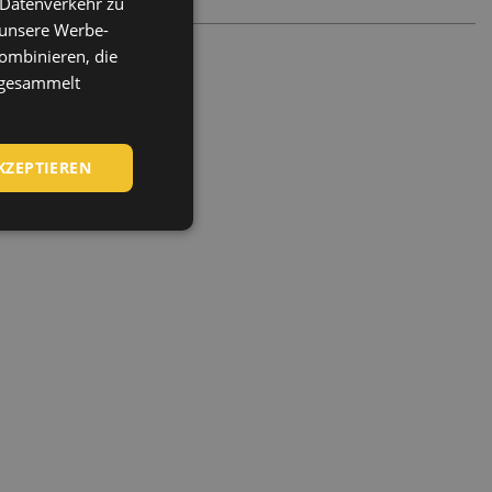
 Datenverkehr zu
ENGLISH
 unsere Werbe-
CZECH
ombinieren, die
HUNGARIAN
e gesammelt
SLOVAK
ROMANIAN
KZEPTIEREN
POLISH
GERMAN
DUTCH
LATVIAN
SPANISH
FRENCH