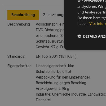
Wir verwenden Co
analysieren. Wir
und Analysepartn
Beschreibung
Zuletzt angesehene Artikel
Sie ihnen bereitg
haben.
Více infor
Beschreibung:
Vollschutzbrille mit indirekter Belüftung 
PVC-Dichtung passt sich perfekt an das Ge
einen sicheren Sitz. Kompatibel mit ander
DETAILS ANZ
Schutzausrüstungen wie Atemschutzmask
Gewicht: 97 g. Erfüllt EN166 BT Standards
Standards:
EN 166
:2001
(1BTK·BT)
Eigenschaften:
Linseneigenschaft: klar
Schutzbrille: belüftet
Verpackung für den Einzelhandel
Beschichtung gegen Beschlag
Artikelgewicht: 96 g
Industrie: Chemische Industrie, Landwirtsc
Fischerei