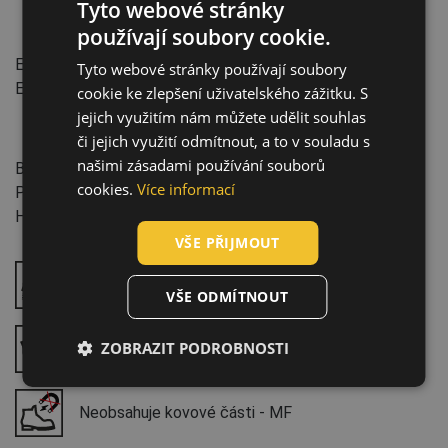
Tyto webové stránky
používají soubory cookie.
Normy:
ENGLISH
EN ISO 20345
:2022
(S1 PS FO SR)
Tyto webové stránky používají soubory
CZECH
EN 61340-5-1
:2016
cookie ke zlepšení uživatelského zážitku. S
HUNGARIAN
jejich využitím nám můžete udělit souhlas
či jejich využití odmítnout, a to v souladu s
SLOVAK
Vlastnosti:
našimi zásadami používání souborů
Bez kovu
ROMANIAN
cookies.
Více informací
Průmysl: přeprava a skladování, automobilový průmysl
POLISH
Hmotnost půlpáru: 495 g
VŠE PŘIJMOUT
GERMAN
DUTCH
Absorpce energie v patě - E
VŠE ODMÍTNOUT
LATVIAN
ZOBRAZIT PODROBNOSTI
SPANISH
Protiskluzová podešev - SR (A/B/C)
FRENCH
Neobsahuje kovové části - MF