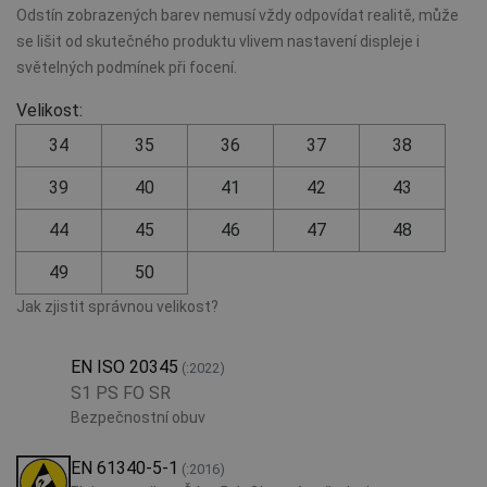
Odstín zobrazených barev nemusí vždy odpovídat realitě, může
se lišit od skutečného produktu vlivem nastavení displeje i
světelných podmínek při focení.
Velikost:
34
35
36
37
38
39
40
41
42
43
44
45
46
47
48
49
50
Jak zjistit správnou velikost?
EN ISO 20345
(:2022)
S1 PS FO SR
Bezpečnostní obuv
EN 61340-5-1
(:2016)