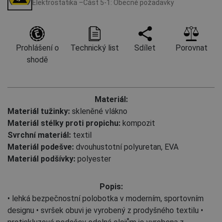
Elektrostatika –Část 5-1: Obecné požadavky
Prohlášení o
Technický list
Sdílet
Porovnat
shodě
Materiál:
Materiál tužinky:
skleněné vlákno
Materiál stélky proti propichu:
kompozit
Svrchní materiál:
textil
Materiál podešve:
dvouhustotní polyuretan
,
EVA
Materiál podšívky:
polyester
Popis:
• lehká bezpečnostní polobotka v moderním, sportovním
designu • svršek obuvi je vyrobený z prodyšného textilu •