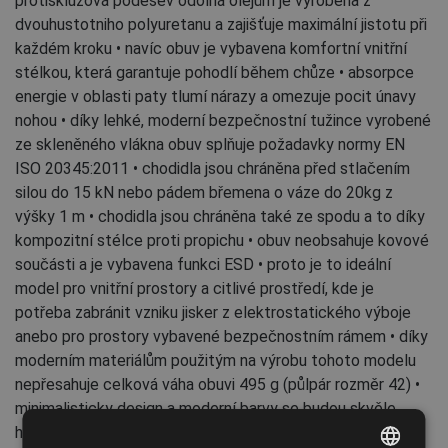
protiskluzová podešev odolná olejům je vyrobena z
dvouhustotniho polyuretanu a zajišťuje maximální jistotu při
každém kroku • navíc obuv je vybavena komfortní vnitřní
stélkou, která garantuje pohodlí během chůze • absorpce
energie v oblasti paty tlumí nárazy a omezuje pocit únavy
nohou • díky lehké, moderní bezpečnostní tužince vyrobené
ze skleněného vlákna obuv splňuje požadavky normy EN
ISO 20345:2011 • chodidla jsou chráněna před stlačením
silou do 15 kN nebo pádem břemena o váze do 20kg z
výšky 1 m • chodidla jsou chráněna také ze spodu a to díky
kompozitní stélce proti propichu • obuv neobsahuje kovové
součásti a je vybavena funkci ESD • proto je to ideální
model pro vnitřní prostory a citlivé prostředí, kde je
potřeba zabránit vzniku jisker z elektrostatického výboje
anebo pro prostory vybavené bezpečnostním rámem • díky
moderním materiálům použitým na výrobu tohoto modelu
nepřesahuje celková váha obuvi 495 g (půlpár rozměr 42) •
minimalisticky design a moderní barvy se budou skvěle
hodit k většině kolekci pracovních oděvů Cerva