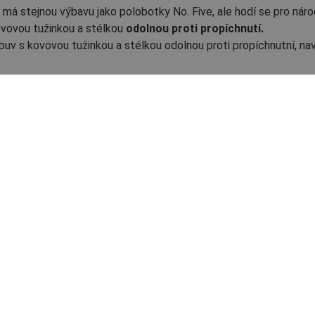
á stejnou výbavu jako polobotky No. Five, ale hodí se pro náro
vovou tužinkou a stélkou
odolnou proti propíchnutí.
v s kovovou tužinkou a stélkou odolnou proti propíchnutní, naví
o.SIX QLS MF S3 SRC
No.FIVE QLS MF S3 
kotník
polobotka
02020707
02010378