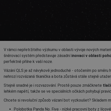
V rámci nepřetržitého výzkumu v oblasti vývoje nových mate
šněrovací systém představuje zásadní
inovaci v oblasti poho
perfektně přilne k vaší noze.
Vázání QLS je až návykově jednoduché - otočením po směru h
nehrozí rozvázaná tkanička a bota zůstává stále stejně utažen
Stejně snadné je i rozvazování. Prostě pouze zmáčknete
tlač
lehkém napětí, takže se ve speciálních očkách pohybují pravid
Chcete si revoluční způsob vázaní bot vyzkoušet? Skladem m
Polobotka Panda No. Five - nízké pracovní boty z lícov