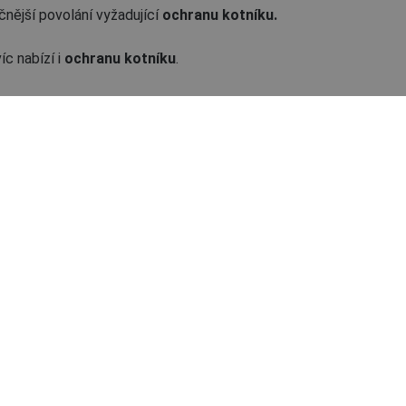
čnější povolání vyžadující
ochranu kotníku.
c nabízí i
ochranu kotníku
.
SRC
HUAYRA QLS S3 SRC
polobotka
02010379