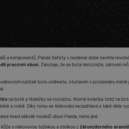
riálů a komponentů, Panda Safety v nedávné době navrhla revol
dlí pracovní obuvi.
Zaručuje, že se bota nerozváže, zároveň mů
odinových ručiček botu utáhnete, otočením v protisměru mírně 
á.
ítko
na botě a tkaničky se rozvážou. Kromě kolečka totiž na bot
elně a volně. Díky tomu se šněrování nezadrhává a také déle vyd
áme hned několik modelů obuvi Panda, mimo jiné:
é kůže s nekovovou tužinkou a stélkou z
žáruvzdorného aramid