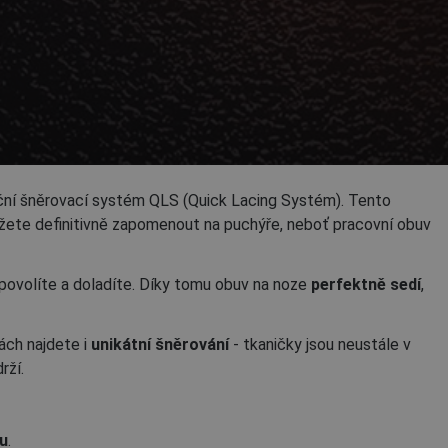
uční šněrovací systém QLS (Quick Lacing Systém). Tento
žete definitivně zapomenout na puchýře, neboť pracovní obuv
povolíte a doladíte. Díky tomu obuv na noze
perfektně sedí
,
ách najdete i
unikátní šněrování
- tkaničky jsou neustále v
rží.
u
.