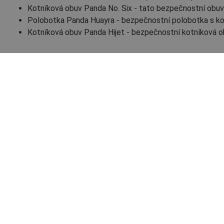
Kotníková obuv Panda No. Six - tato bezpečnostní obuv m
Polobotka Panda Huayra - bezpečnostní polobotka s ko
Kotníková obuv Panda Hijet - bezpečnostní kotníková obu
HIJET QLS S3 SRC kotník
N
02020708