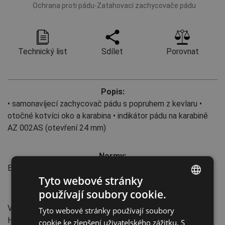
Ochrana proti pádu-Zatahovací zachycovače pádu
Technický list
Sdílet
Porovnat
Popis:
• samonavíjecí zachycovač pádu s popruhem z kevlaru •
otočné kotvíci oko a karabina • indikátor pádu na karabině
AZ 002AS (otevření 24 mm)
Normy:
EN 360
:2002
Tyto webové stránky
používají soubory cookie.
Vlastnosti:
ENGLISH
Vyrobeno v EU
Tyto webové stránky používají soubory
CZECH
Hmotnost: 1,70 kg
cookie ke zlepšení uživatelského zážitku. S