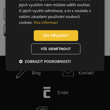
HUNGARIAN
jejich využitím nám můžete udělit souhlas
či jejich využití odmítnout, a to v souladu s
SLOVAK
Práce na energetických přenosových soustavách
našimi zásadami používání souborů
ROMANIAN
cookies.
Více informací
POLISH
Práce na střechách
VŠE PŘIJMOUT
GERMAN
DUTCH
VŠE ODMÍTNOUT
LATVIAN
ZOBRAZIT PODROBNOSTI
SPANISH
FRENCH
Blog
Kontakt
O nás