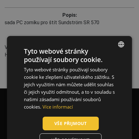
Popis:
sada PC zorníku pro štít Sundström SR 570
Vlastnosti:
Vyrobeno v EU
Tyto webové stránky
Hmotnost: 83 g
používají soubory cookie.
ENGLISH
Tyto webové stránky používají soubory
CZECH
cookie ke zlepšení uživatelského zážitku. S
HUNGARIAN
jejich využitím nám můžete udělit souhlas
či jejich využití odmítnout, a to v souladu s
SLOVAK
našimi zásadami používání souborů
ROMANIAN
cookies.
Více informací
Blog
Kontakt
POLISH
VŠE PŘIJMOUT
GERMAN
DUTCH
O nás