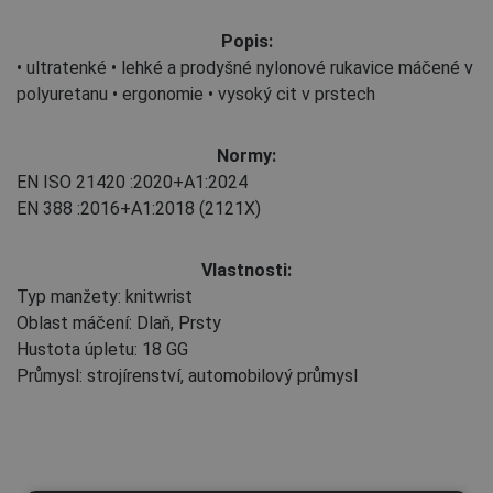
Popis:
• ultratenké • lehké a prodyšné nylonové rukavice máčené v
polyuretanu • ergonomie • vysoký cit v prstech
Normy:
EN ISO 21420
:2020+A1:2024
EN 388
:2016+A1:2018
(2121X)
Vlastnosti:
Typ manžety: knitwrist
Oblast máčení: Dlaň, Prsty
Hustota úpletu: 18 GG
Průmysl: strojírenství, automobilový průmysl