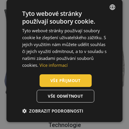
Tyto webové stránky
používají soubory cookie.
ENGLISH
Tyto webové stránky používají soubory
CZECH
cookie ke zlepšení uživatelského zážitku. S
HUNGARIAN
jejich využitím nám můžete udělit souhlas
či jejich využití odmítnout, a to v souladu s
SLOVAK
našimi zásadami používání souborů
ROMANIAN
cookies.
Více informací
POLISH
VŠE PŘIJMOUT
GERMAN
DUTCH
VŠE ODMÍTNOUT
LATVIAN
ZOBRAZIT PODROBNOSTI
SPANISH
FRENCH
Technologie