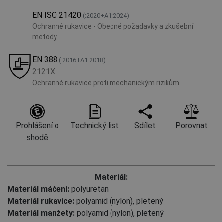
EN ISO 21420
(:2020+A1:2024)
Ochranné rukavice - Obecné požadavky a zkušební
metody
EN 388
(:2016+A1:2018)
2121X
Ochranné rukavice proti mechanickým rizikům
Prohlášení o
Technický list
Sdílet
Porovnat
shodě
Materiál:
Materiál máčení:
polyuretan
Materiál rukavice:
polyamid (nylon), pletený
Materiál manžety:
polyamid (nylon), pletený