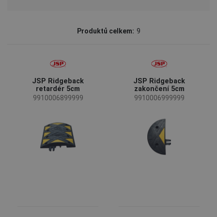
Značka
Produktů celkem:
9
JSP
(9)
Status
Na objednávku
(2)
JSP Ridgeback
JSP Ridgeback
retardér 5cm
zakončení 5cm
Dostupnost
9910006899999
9910006999999
Skladem
(6)
Průmysl
přeprava a skladování
(2)
stavba
(7)