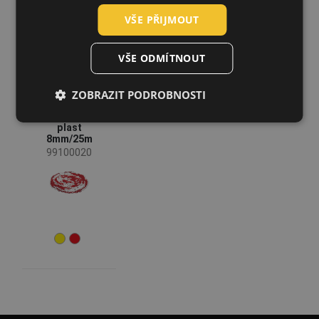
VŠE PŘIJMOUT
GERMAN
DUTCH
VŠE ODMÍTNOUT
LATVIAN
ZOBRAZIT PODROBNOSTI
SPANISH
JSP Řetěz
FRENCH
plast
8mm/25m
99100020