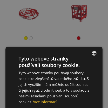
Tyto webové stránky
používají soubory cookie.
ENGLISH
JSP podstavec
JSP Výstražná
sloupku 3kg
páska š.7cm
Tyto webové stránky používají soubory
CZECH
9910001899999
99100002
cookie ke zlepšení uživatelského zážitku. S
HUNGARIAN
jejich využitím nám můžete udělit souhlas
či jejich využití odmítnout, a to v souladu s
SLOVAK
našimi zásadami používání souborů
ROMANIAN
cookies.
Více informací
POLISH