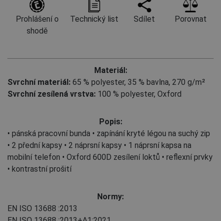
Prohlášení o
Technický list
Sdílet
Porovnat
shodě
Materiál:
Svrchní materiál:
65 % polyester
,
35 % bavlna, 270 g/m²
Svrchní zesílená vrstva:
100 % polyester, Oxford
Popis:
• pánská pracovní bunda • zapínání kryté légou na suchý zip
• 2 přední kapsy • 2 náprsní kapsy • 1 náprsní kapsa na
mobilní telefon • Oxford 600D zesílení loktů • reflexní prvky
• kontrastní prošití
Normy:
EN ISO 13688
:2013
EN ISO 13688
:2013+A1:2021