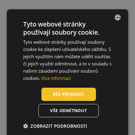
Tyto webové stránky
používají soubory cookie.
ENGLISH
Tyto webové stránky používají soubory
CZECH
cookie ke zlepšení uživatelského zážitku. S
HUNGARIAN
jejich využitím nám můžete udělit souhlas
či jejich využití odmítnout, a to v souladu s
SLOVAK
našimi zásadami používání souborů
ROMANIAN
cookies.
Více informací
POLISH
VŠE PŘIJMOUT
GERMAN
DUTCH
VŠE ODMÍTNOUT
LATVIAN
ZOBRAZIT PODROBNOSTI
SPANISH