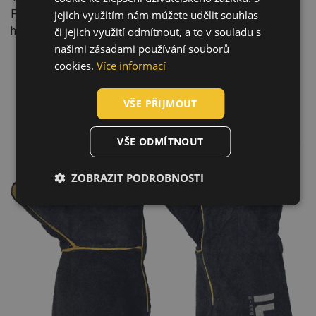
HUNGARIAN
Průmysl: stavba, strojírenství, automobilový průmysl,
jejich využitím nám můžete udělit souhlas
hornictví a těžba, těžký průmysl
či jejich využití odmítnout, a to v souladu s
SLOVAK
našimi zásadami používání souborů
ROMANIAN
cookies.
Více informací
POLISH
VŠE PŘIJMOUT
GERMAN
DUTCH
VŠE ODMÍTNOUT
LATVIAN
ZOBRAZIT PODROBNOSTI
SPANISH
FRENCH