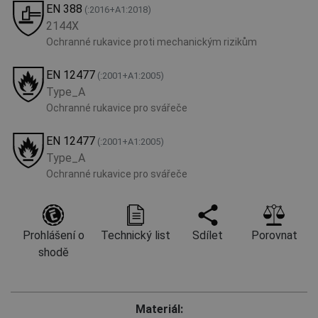
EN 388
(:2016+A1:2018)
2144X
Ochranné rukavice proti mechanickým rizikům
EN 12477
(:2001+А1:2005)
Type_A
Ochranné rukavice pro svářeče
EN 12477
(:2001+А1:2005)
Type_A
Ochranné rukavice pro svářeče
Prohlášení o
Technický list
Sdílet
Porovnat
shodě
Materiál: