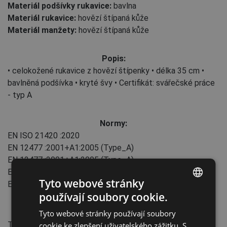
Materiál podšívky rukavice:
bavlna
Materiál rukavice:
hovězí štípaná kůže
Materiál manžety:
hovězí štípaná kůže
Popis:
• celokožené rukavice z hovězí štípenky • délka 35 cm •
bavlněná podšívka • kryté švy • Certifikát: svářečské práce
- typ A
Normy:
EN ISO 21420
:2020
EN 12477
:2001+А1:2005
(Type_A)
EN 12477
:2001+А1:2005
(Type_A)
EN 388
:2016+A1:2018
(2144X)
Tyto webové stránky
EN 407
:2004
(413X3X)
používají soubory cookie.
ENGLISH
Vlastnosti:
Tyto webové stránky používají soubory
CZECH
Typ manžety: slip-on
cookie ke zlepšení uživatelského zážitku. S