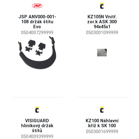
Hmotnost
JSP ANV000-001-
KZ105N Vnitř.
22,5 g
(1)
108 držák štítu
zor.k ASK 300
28 g
(1)
Evo
94x45x1
0504007299999
0503001099999
Vlastnosti
Vyrobeno v EU
(1)
Bez kovu
(1)
VISIGUARD
KZ100 Náhlavní
hliníkový držák
kříž k SK 100
štítů
0503001699999
0504009399999