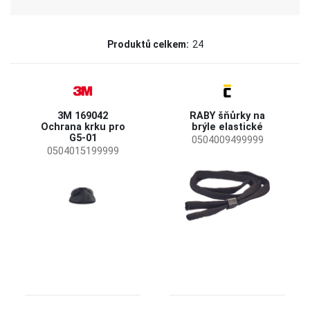
Značka
Produktů celkem:
24
CERVA
(14)
Severosklo
(4)
3M 169042
RABY šňůrky na
3M
(2)
Ochrana krku pro
brýle elastické
G5-01
JSP
(2)
0504009499999
0504015199999
BOLLE
(1)
SUNDSTROM
(1)
Status
Na objednávku
(2)
Novinka
(1)
Dostupnost
Skladem
(19)