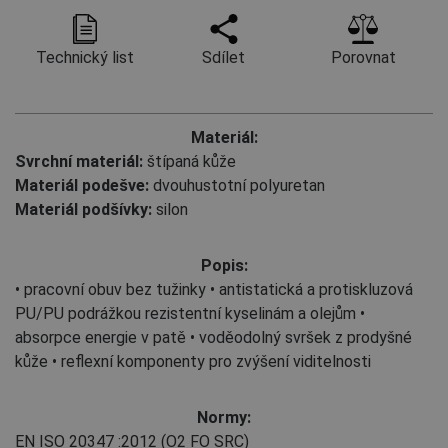
Technický list
Sdílet
Porovnat
Materiál:
Svrchní materiál:
štípaná kůže
Materiál podešve:
dvouhustotní polyuretan
Materiál podšívky:
silon
Popis:
• pracovní obuv bez tužinky • antistatická a protiskluzová
PU/PU podrážkou rezistentní kyselinám a olejům •
absorpce energie v patě • voděodolný svršek z prodyšné
kůže • reflexní komponenty pro zvýšení viditelnosti
Normy:
EN ISO 20347
:2012
(O2 FO SRC)