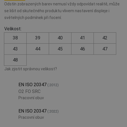
Odstín zobrazených barev nemusí vždy odpovídat realitě, může
se lišit od skutečného produktu vlivem nastavení displeje i
světelných podmínek při focení.
Velikost:
38
39
40
41
42
43
44
45
46
47
48
Jak zjistit správnou velikost?
EN ISO 20347
(:2012)
O2 FO SRC
Pracovní obuv
EN ISO 20347
(:2022)
Pracovní obuv