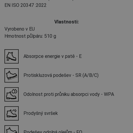
EN ISO 20347
:2022
Vlastnosti:
Vyrobeno v EU
Hmotnost půlpáru: 510 g
Absorpce energie v patě - E
Protiskluzová podešev - SR (A/B/C)
Odolnost proti průniku absorpci vody - WPA
Prodyšný svršek
Podešev odolná olejům - FO