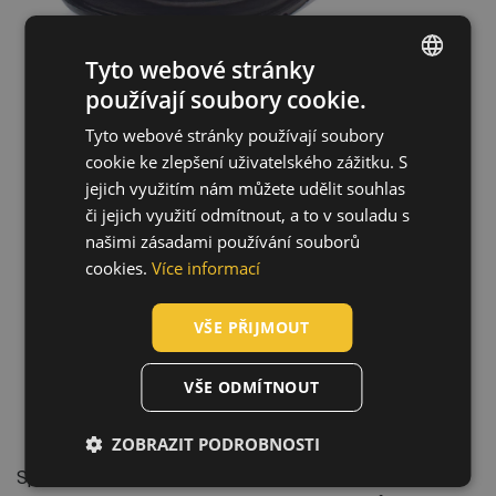
Tyto webové stránky
používají soubory cookie.
ENGLISH
Tyto webové stránky používají soubory
CZECH
cookie ke zlepšení uživatelského zážitku. S
Technologie
HUNGARIAN
jejich využitím nám můžete udělit souhlas
či jejich využití odmítnout, a to v souladu s
SLOVAK
našimi zásadami používání souborů
ROMANIAN
cookies.
Více informací
POLISH
VŠE PŘIJMOUT
GERMAN
DUTCH
VŠE ODMÍTNOUT
LATVIAN
ZOBRAZIT PODROBNOSTI
SPANISH
Speciální proces činění, při kterém se na vnější povrch
FRENCH