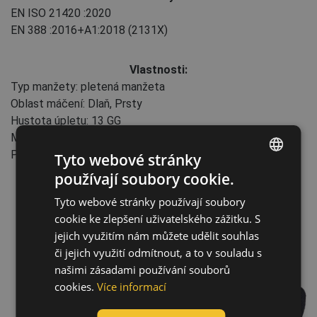
EN ISO 21420
:2020
EN 388
:2016+A1:2018
(2131X)
Vlastnosti:
Typ manžety: pletená manžeta
Oblast máčení: Dlaň, Prsty
Hustota úpletu: 13 GG
Maloobchodní balení
Průmysl: automobilový průmysl, strojírenství
Tyto webové stránky
používají soubory cookie.
ENGLISH
Tyto webové stránky používají soubory
CZECH
cookie ke zlepšení uživatelského zážitku. S
HUNGARIAN
jejich využitím nám můžete udělit souhlas
či jejich využití odmítnout, a to v souladu s
SLOVAK
našimi zásadami používání souborů
ROMANIAN
cookies.
Více informací
POLISH