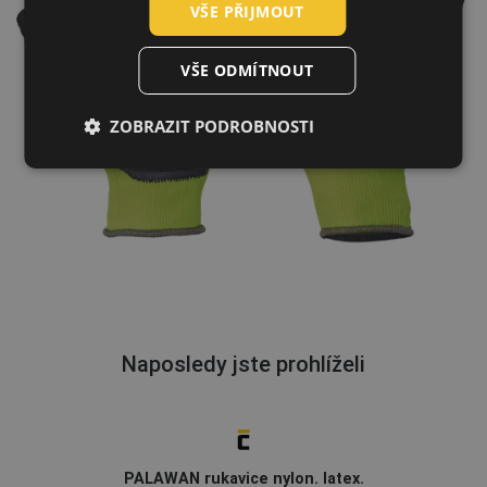
VŠE PŘIJMOUT
GERMAN
DUTCH
VŠE ODMÍTNOUT
LATVIAN
ZOBRAZIT PODROBNOSTI
SPANISH
FRENCH
Naposledy jste prohlíželi
PALAWAN rukavice nylon. latex.