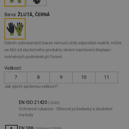
Barva:
ŽLUTÁ, ČERNÁ
Odstín zobrazených barev nemusí vždy odpovídat realitě, může
se lišit od skutečného produktu vlivem nastavení displeje i
světelných podmínek při focení.
Velikost:
7
8
9
10
11
Jak zjistit správnou velikost?
EN ISO 21420
(:2020)
Ochranné rukavice - Obecné požadavky a zkušební
metody
EN 388
(:2016+A1:2018)