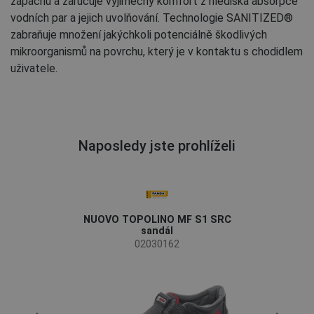
zápachu a zaručuje výjimečný komfort z hlediska absorpce
vodních par a jejich uvolňování. Technologie SANITIZED®
zabraňuje množení jakýchkoli potenciálně škodlivých
mikroorganismů na povrchu, který je v kontaktu s chodidlem
uživatele.
Naposledy jste prohlíželi
NUOVO TOPOLINO MF S1 SRC
sandál
02030162