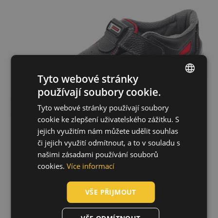
Tyto webové stránky
používají soubory cookie.
ENGLISH
Tyto webové stránky používají soubory
CZECH
cookie ke zlepšení uživatelského zážitku. S
HUNGARIAN
jejich využitím nám můžete udělit souhlas
či jejich využití odmítnout, a to v souladu s
SLOVAK
našimi zásadami používání souborů
ROMANIAN
cookies.
Více informací
POLISH
VŠE PŘIJMOUT
GERMAN
Technologie
DUTCH