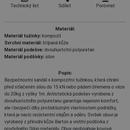
Technický list
Sdílet
Porovnat
Materiál:
Materiál tužinky:
kompozit
Svrchní materiál:
štípaná kůže
Materiál podešve:
dvouhustotní polyuretan
Materiál podšívky:
silon
Popis:
Bezpečnostní sandál s kompozitní tužinkou, která chrání
před stlačením silou do 15 kN nebo pádem břemena o váze
do 20kg z výšky 1m. Antistatická podešev vyrobena z
dvouhustotního polyuretanu garantuje nejenom komfort,
ale i bezpečí díky protiskluzným vlastnostem podrážky,
která je navíc rezistentní olejům a oděru. Svršek obuvi je
vyrobený z přírodní kůže Barton a vnitřní podšívka z
prodyšného Silon materiálu. Obuv neobsahuje kovové