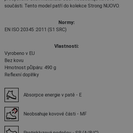
součásti. Tento model patří do kolekce Strong NUOVO.
Normy:
EN ISO 20345
:2011
(S1 SRC)
Vlastnosti:
Vyrobeno v EU
Bez kovu
Hmotnost půlpáru: 490 g
Reflexní doplňky
Absorpce energie v patě - E
Neobsahuje kovové části - MF
Protiskluzová podešev - SR (A/B/C)