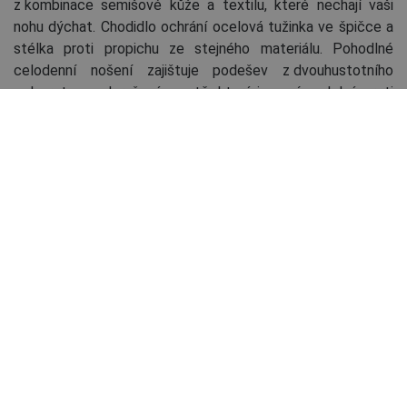
z kombinace semišové kůže a textilu, které nechají vaši
nohu dýchat. Chodidlo ochrání ocelová tužinka ve špičce a
stélka proti propichu ze stejného materiálu. Pohodlné
celodenní nošení zajištuje podešev z dvouhustotního
polyuretanu odpružená v patě, která je navíc odolná proti
olejům a má protiskluzové vlastnosti. z dvouhustotního
materiálu a absorpci energie v patě. Polobotka RAVEN
SPORTY je vhodná i do ESD prostředí.
Kotníková obuv RAVEN SPORTY
S1PS/O1 ESD SR