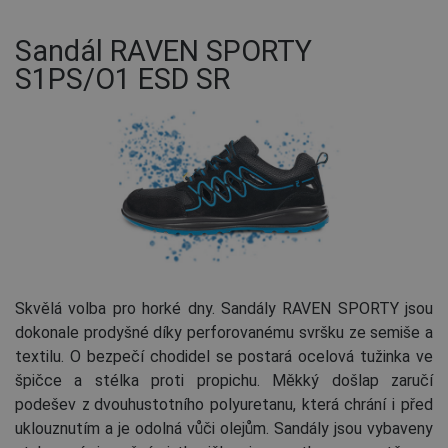
Sandál RAVEN SPORTY
S1PS/O1 ESD SR
Skvělá volba pro horké dny. Sandály RAVEN SPORTY jsou
dokonale prodyšné díky perforovanému svršku ze semiše a
textilu. O bezpečí chodidel se postará ocelová tužinka ve
špičce a stélka proti propichu. Měkký došlap zaručí
podešev z dvouhustotního polyuretanu, která chrání i před
uklouznutím a je odolná vůči olejům. Sandály jsou vybaveny