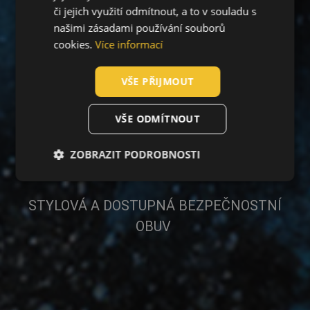
či jejich využití odmítnout, a to v souladu s
SLOVAK
našimi zásadami používání souborů
ROMANIAN
cookies.
Více informací
POLISH
VŠE PŘIJMOUT
GERMAN
DUTCH
VŠE ODMÍTNOUT
Novinka - RAVEN
LATVIAN
ZOBRAZIT PODROBNOSTI
SPANISH
SPORTY
FRENCH
STYLOVÁ A DOSTUPNÁ BEZPEČNOSTNÍ
OBUV