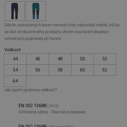
Odstín zobrazených barev nemusí vždy odpovídat realitě, může
se lišit od skutečného produktu vlivem nastavení displeje i
světelných podmínek při focení.
Velikost:
44
46
48
50
52
54
56
58
60
62
64
Jak zjistit správnou velikost?
EN ISO 13688
(:2013)
Ochranné oděvy - Obecné požadavky
EN ISO 13688
(:2013+A1:2021)