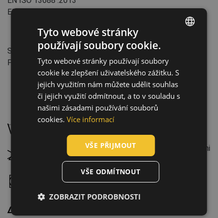
EN ISO 13688
:2013
EN ISO 13688
:2013+A1:2021
Tyto webové stránky
Vlastnosti:
používají soubory cookie.
ENGLISH
Střih: Relax
Tyto webové stránky používají soubory
Průmysl: přeprava a skladování
CZECH
cookie ke zlepšení uživatelského zážitku. S
HUNGARIAN
jejich využitím nám můžete udělit souhlas
či jejich využití odmítnout, a to v souladu s
SLOVAK
našimi zásadami používání souborů
Údržba:
ROMANIAN
cookies.
Více informací
Perte na 40 °C, běžný prací cyklus
POLISH
VŠE PŘIJMOUT
GERMAN
Nebělte. Nesmí se bělit peroxidovými ani chlorovými
přípravky
DUTCH
VŠE ODMÍTNOUT
Sušte v sušičce na mírný program, max. teplota
LATVIAN
sušení 60 °C
ZOBRAZIT PODROBNOSTI
SPANISH
Žehlete na střední teplotu, maximálně 150 °C
FRENCH