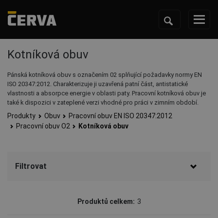
Kotníková obuv
Pánská kotníková obuv s označením 02 splňující požadavky normy EN
ISO 20347:2012. Charakterizuje ji uzavřená patní část, antistatické
vlastnosti a absorpce energie v oblasti paty. Pracovní kotníková obuv je
také k dispozici v zateplené verzi vhodné pro práci v zimním období.
Produkty
Obuv
Pracovní obuv EN ISO 20347:2012
Pracovní obuv O2
Kotníková obuv
Filtrovat
Značka
Produktů celkem:
3
Panda Safety
(2)