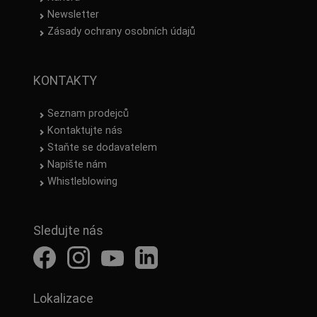
PU
(2)
Newsletter
Guma
(1)
Zásady ochrany osobních údajů
Šířka podešve
11 cm
(1)
KONTAKTY
Hmotnosti půlpáru
Seznam prodejců
Kontaktujte nás
nad 500 g
(3)
Staňte se dodavatelem
Napište nám
Skupiny CERVA
Whistleblowing
FARM & TREK
(1)
Upevňovací systém
Sledujte nás
Tkaničky
(3)
Lokalizace