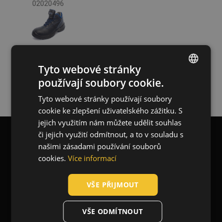
02020496
Velikost
36
37
38
39
40
41
Tyto webové stránky
42
43
44
používají soubory cookie.
ENGLISH
45
46
47
Tyto webové stránky používají soubory
CZECH
48
cookie ke zlepšení uživatelského zážitku. S
HUNGARIAN
jejich využitím nám můžete udělit souhlas
či jejich využití odmítnout, a to v souladu s
Barva
SLOVAK
našimi zásadami používání souborů
Blog
Kontakt
ROMANIAN
cookies.
Více informací
(2)
(1)
POLISH
VŠE PŘIJMOUT
GERMAN
O nás
Klasifikace
DUTCH
Pracovní
(3)
VŠE ODMÍTNOUT
LATVIAN