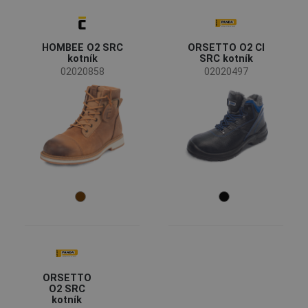
CERVA
(1)
Status
HOMBEE O2 SRC
ORSETTO O2 CI
Akce
(1)
kotník
SRC kotník
02020858
02020497
Dostupnost
Skladem
(3)
Sezóny
Celoroční
(2)
Zimní sezóna
(1)
Pohlaví
Unisex
(3)
Průmysl
ORSETTO
zemědělství, lesnictví, rybolov
(1)
O2 SRC
kotník