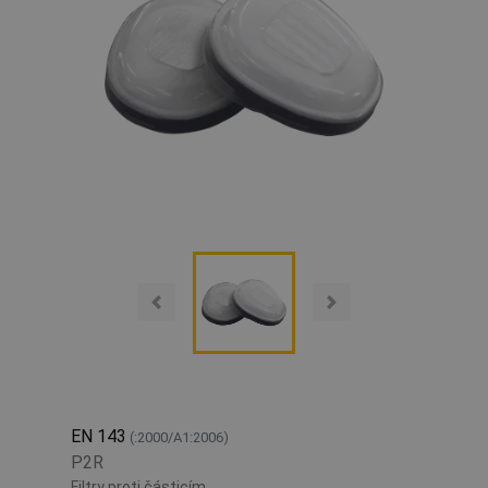
EN 143
(:2000/A1:2006)
P2R
Filtry proti částicím