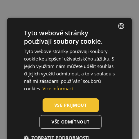
Související produkty
Tyto webové stránky
používají soubory cookie.
ENGLISH
Tyto webové stránky používají soubory
CZECH
cookie ke zlepšení uživatelského zážitku. S
JSP Force 8 polomaska S
HUNGARIAN
jejich využitím nám můžete udělit souhlas
0702003399999
či jejich využití odmítnout, a to v souladu s
SLOVAK
našimi zásadami používání souborů
ROMANIAN
cookies.
Více informací
POLISH
VŠE PŘIJMOUT
GERMAN
DUTCH
VŠE ODMÍTNOUT
LATVIAN
ZOBRAZIT PODROBNOSTI
SPANISH