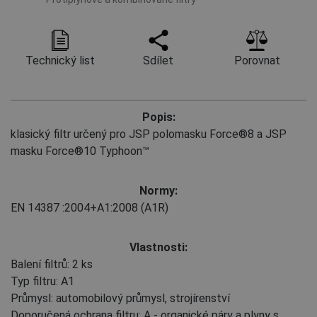
Technický list
Sdílet
Porovnat
Popis:
klasický filtr určený pro JSP polomasku Force®8 a JSP
masku Force®10 Typhoon™
Normy:
EN 14387
:2004+A1:2008
(A1R)
Vlastnosti:
Balení filtrů: 2 ks
Typ filtru: A1
Průmysl: automobilový průmysl, strojírenství
Doporučená ochrana filtru: A - organické páry a plyny s