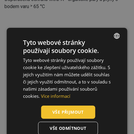
bodem varu ˃ 65 °C
Tyto webové stránky
používají soubory cookie.
Související produkty
ENGLISH
Tyto webové stránky používají soubory
CZECH
cookie ke zlepšení uživatelského zážitku. S
HUNGARIAN
jejich využitím nám můžete udělit souhlas
či jejich využití odmítnout, a to v souladu s
JSP Force 8 polomaska S
SLOVAK
0702003399999
našimi zásadami používání souborů
ROMANIAN
cookies.
Více informací
POLISH
VŠE PŘIJMOUT
GERMAN
DUTCH
VŠE ODMÍTNOUT
LATVIAN