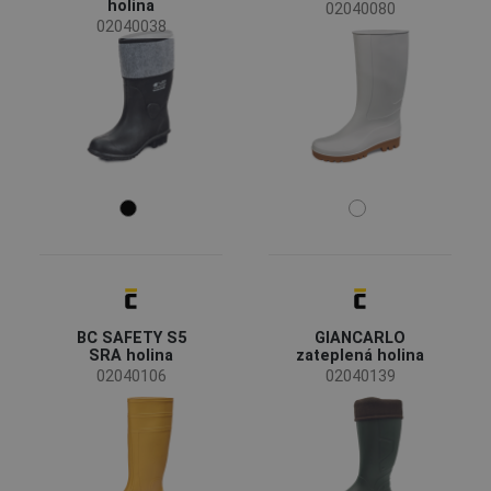
Průmysl
holina
02040080
02040038
hornictví a těžba
(1)
těžký průmysl
(1)
zemědělství, lesnictví, rybolov
(4)
Velikost
35
36
37
38
39
40
41
42
43
44
45
46
BC SAFETY S5
GIANCARLO
SRA holina
zateplená holina
47
48
49
02040106
02040139
50
Barva