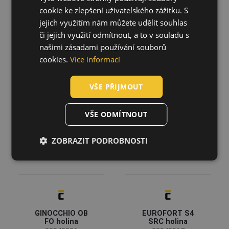
CZECH
Protiskluzová podešev - SR (A/B/C)
(8)
cookie ke zlepšení uživatelského zážitku. S
Absorpce energie v patě - E
(5)
HUNGARIAN
jejich využitím nám můžete udělit souhlas
Antistatická obuv - A
(5)
či jejich využití odmítnout, a to v souladu s
SLOVAK
Zobrazit více
KRAKEN 6187
EUROFORT S5
našimi zásadami používání souborů
holina
SRC holina
ROMANIAN
cookies.
Více informací
02040004
02040007
Materiál svršku
POLISH
PVC/Nitril
(4)
VŠE PŘIJMOUT
GERMAN
PVC
(3)
PU
(2)
DUTCH
VŠE ODMÍTNOUT
Guma
(2)
LATVIAN
EVA
(1)
ZOBRAZIT PODROBNOSTI
SPANISH
Materiál podešve
FRENCH
PVC/Nitril
(4)
PVC
(3)
PU
(2)
Guma
(2)
GINOCCHIO OB
EUROFORT S4
EVA
(1)
FO holina
SRC holina