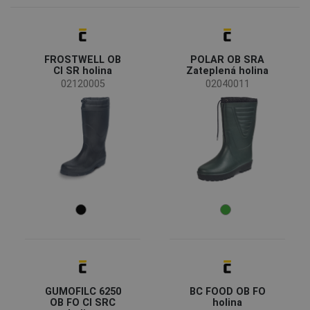
Bekina
(2)
Status
FROSTWELL OB
POLAR OB SRA
Na objednávku
(2)
CI SR holina
Zateplená holina
Doprodej
(1)
02120005
02040011
Novinka
(1)
Dostupnost
Skladem
(12)
Sezóny
Celoroční
(9)
Zimní sezóna
(2)
Pohlaví
Unisex
(12)
GUMOFILC 6250
BC FOOD OB FO
OB FO CI SRC
holina