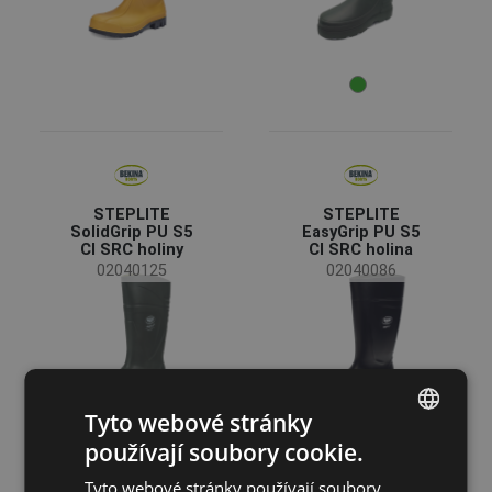
(6)
(3)
(3)
(1)
Klasifikace
Pracovní
(6)
Bezpečnostní
(5)
Volnočasová obuv
(1)
STEPLITE
STEPLITE
SolidGrip PU S5
EasyGrip PU S5
Protiskluz
CI SRC holiny
CI SRC holina
02040125
02040086
SRC
(7)
SRA
(3)
Vlastnosti
Tyto webové stránky
Odolnost proti průniku absorpci vody - WPA
(10)
používají soubory cookie.
ENGLISH
Podešev odolná olejům - FO
(9)
Tyto webové stránky používají soubory