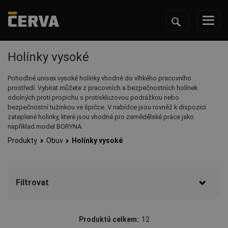
Holínky vysoké
Pohodlné unisex vysoké holínky vhodné do vlhkého pracovního
prostředí. Vybírat můžete z pracovních a bezpečnostních holínek
odolných proti propichu s protiskluzovou podrážkou nebo
bezpečnostní tužinkou ve špičce. V nabídce jsou rovněž k dispozici
zateplené holinky, které jsou vhodné pro zemědělské práce jako
například model BORYNA.
Produkty
Obuv
Holínky vysoké
Filtrovat
Značka
Produktů celkem:
12
CERVA
(10)