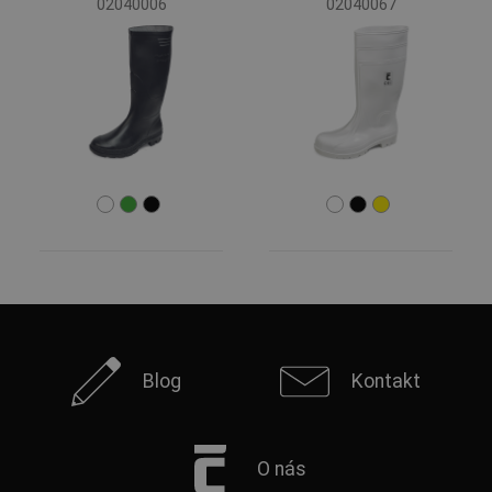
02040006
02040067
Hmotnosti půlpáru
nad 500 g
(11)
pod 500 g
(1)
Skupiny CERVA
RAIN & BOOTS
(10)
Blog
Kontakt
O nás