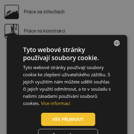
Práce na střechách
Práce na konstrukci
Tyto webové stránky
používají soubory cookie.
ENGLISH
Tyto webové stránky používají soubory
CZECH
cookie ke zlepšení uživatelského zážitku. S
HUNGARIAN
jejich využitím nám můžete udělit souhlas
či jejich využití odmítnout, a to v souladu s
SLOVAK
našimi zásadami používání souborů
ROMANIAN
cookies.
Více informací
POLISH
VŠE PŘIJMOUT
GERMAN
DUTCH