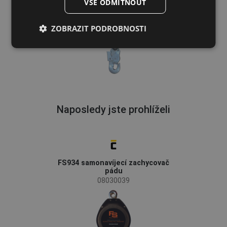
VŠE ODMÍTNOUT
LATVIAN
ZOBRAZIT PODROBNOSTI
SPANISH
FRENCH
Naposledy jste prohlíželi
FS934 samonavíjecí zachycovač
pádu
08030039