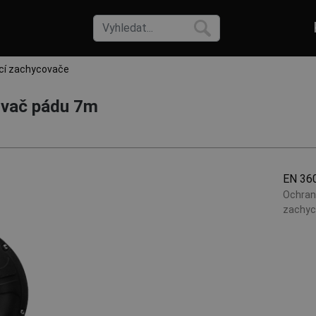
cí zachycovače
ovač pádu 7m
EN 36
Ochran
zachyc