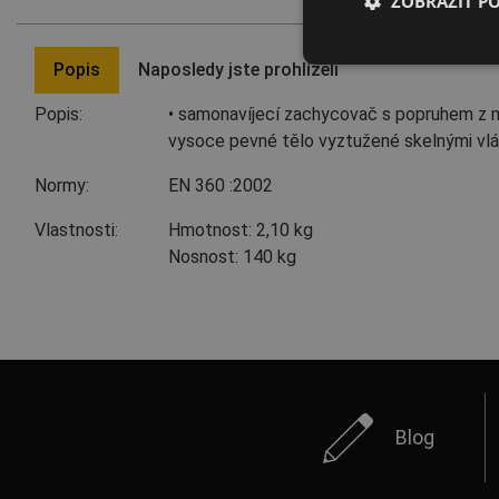
ZOBRAZIT P
Popis
Naposledy jste prohlíželi
Popis:
• samonavíjecí zachycovač s popruhem z 
vysoce pevné tělo vyztužené skelnými vlák
Normy:
EN 360
:2002
Vlastnosti:
Hmotnost: 2,10 kg
Nosnost: 140 kg
Blog