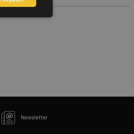
E PŘIJMOUT
ROMANIAN
POLISH
GERMAN
DUTCH
LATVIAN
SPANISH
FRENCH
Newsletter