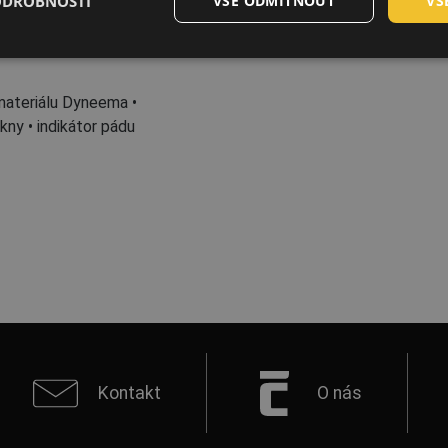
ODROBNOSTI
VŠE ODMÍTNOUT
VŠ
materiálu Dyneema •
ny • indikátor pádu
Kontakt
O nás