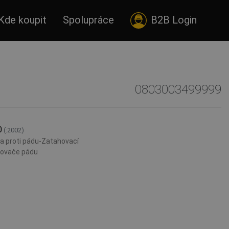
Kde koupit
Spolupráce
B2B Login
0803003499999
0
(:2002)
a proti pádu-Zatahovací
ovače pádu