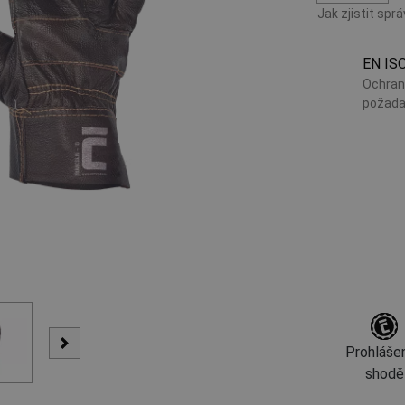
Jak zjistit spr
EN IS
Ochran
požada
Prohlášen
shodě