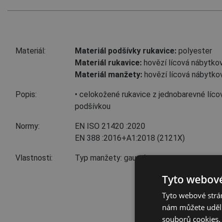
Materiál:
Materiál podšívky rukavice:
polyester
Materiál rukavice:
hovězí lícová nábytko
Materiál manžety:
hovězí lícová nábytko
Popis:
• celokožené rukavice z jednobarevné líco
podšívkou
Normy:
EN ISO 21420
:2020
EN 388
:2016+A1:2018
(2121X)
Vlastnosti:
Typ manžety: gauntlet
Tyto webové
Tyto webové strán
nám můžete udělit
souborů cookies.