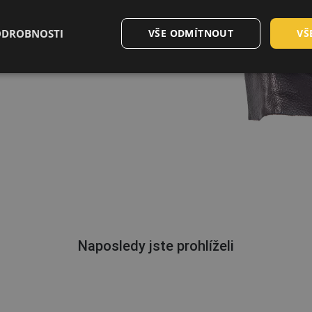
ODROBNOSTI
VŠE ODMÍTNOUT
VŠ
Naposledy jste prohlíželi