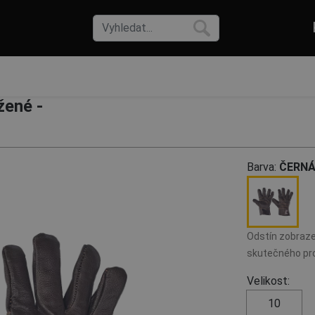
žené -
Barva:
ČERN
Odstín zobraze
skutečného pro
Velikost:
10