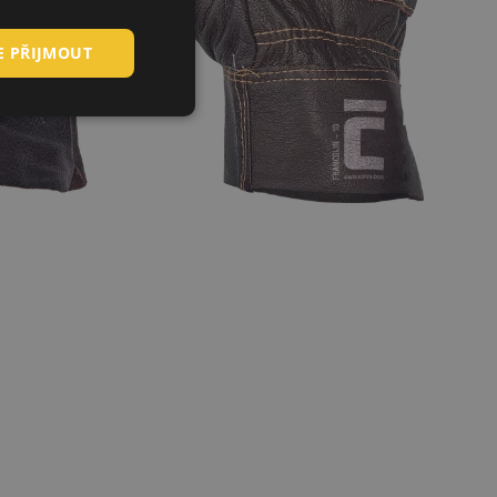
HUNGARIAN
E PŘIJMOUT
SLOVAK
ROMANIAN
POLISH
GERMAN
DUTCH
LATVIAN
SPANISH
FRENCH