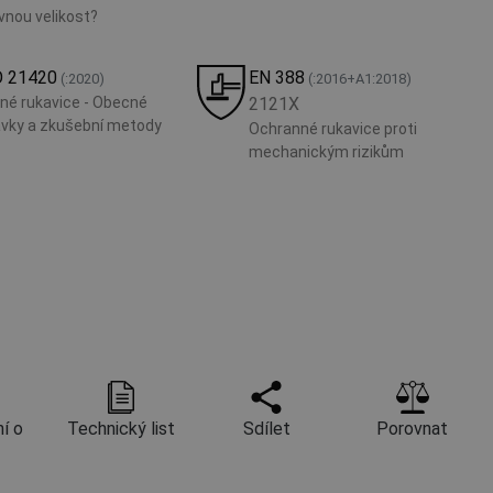
ávnou velikost?
O 21420
EN 388
(:2020)
(:2016+A1:2018)
né rukavice - Obecné
2121X
vky a zkušební metody
Ochranné rukavice proti
mechanickým rizikům
í o
Technický list
Sdílet
Porovnat