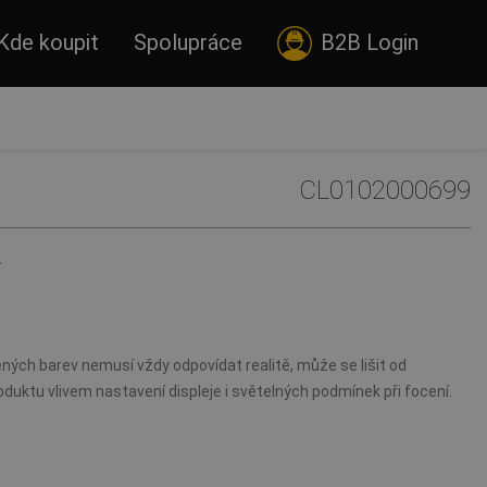
Kde koupit
Spolupráce
B2B Login
CL0102000699
Á
ných barev nemusí vždy odpovídat realitě, může se lišit od
duktu vlivem nastavení displeje i světelných podmínek při focení.