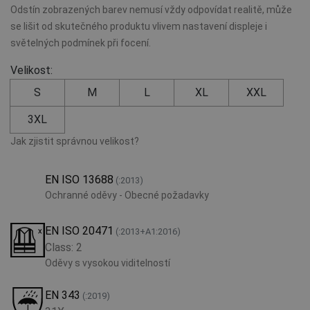
Odstín zobrazených barev nemusí vždy odpovídat realitě, může
se lišit od skutečného produktu vlivem nastavení displeje i
světelných podmínek při focení.
Velikost:
S
M
L
XL
XXL
3XL
Jak zjistit správnou velikost?
EN ISO 13688
(:2013)
Ochranné oděvy - Obecné požadavky
EN ISO 20471
(:2013+A1:2016)
Class: 2
Oděvy s vysokou viditelností
EN 343
(:2019)