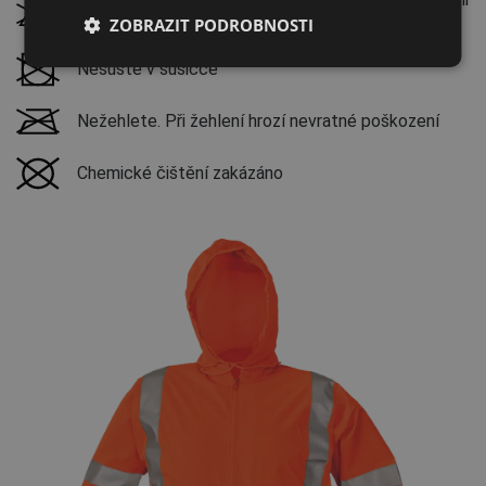
ZOBRAZIT PODROBNOSTI
SPANISH
přípravky
FRENCH
Nesušte v sušičce
Nežehlete. Při žehlení hrozí nevratné poškození
Chemické čištění zakázáno