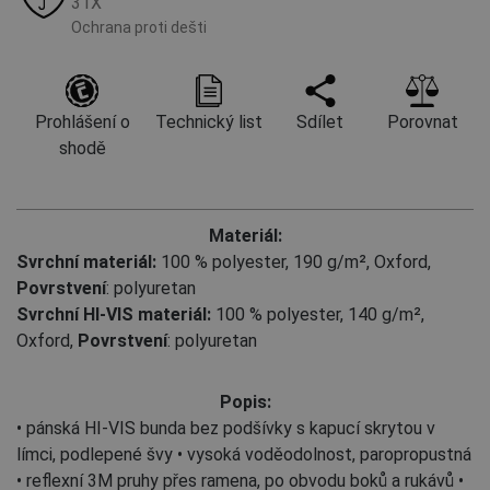
31X
Ochrana proti dešti
Prohlášení o
Technický list
Sdílet
Porovnat
shodě
Materiál:
Svrchní materiál:
100 % polyester, 190 g/m², Oxford
,
Povrstvení
: polyuretan
Svrchní HI-VIS materiál:
100 % polyester, 140 g/m²,
Oxford
,
Povrstvení
: polyuretan
Popis:
• pánská HI-VIS bunda bez podšívky s kapucí skrytou v
límci, podlepené švy • vysoká voděodolnost, paropropustná
• reflexní 3M pruhy přes ramena, po obvodu boků a rukávů •