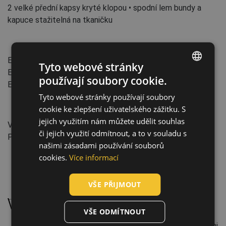
2 velké přední kapsy kryté klopou • spodní lem bundy a
kapuce stažitelná na tkaničku
Normy:
EN ISO 13688
:2013
Tyto webové stránky
EN 343
:2019
(31X)
používají soubory cookie.
ENGLISH
EN ISO 20471
:2013+A1:2016
(Class: 2)
Tyto webové stránky používají soubory
CZECH
cookie ke zlepšení uživatelského zážitku. S
Vlastnosti:
HUNGARIAN
jejich využitím nám můžete udělit souhlas
Vlastnosti oděvů: Voděodolné oděvy
či jejich využití odmítnout, a to v souladu s
SLOVAK
Počet pracích cyklů: 10
našimi zásadami používání souborů
ROMANIAN
cookies.
Více informací
POLISH
VŠE PŘIJMOUT
Údržba:
GERMAN
DUTCH
Perte zvlášť šetrně na 40 °C
VŠE ODMÍTNOUT
LATVIAN
Nebělte. Nesmí se bělit peroxidovými ani chlorovými