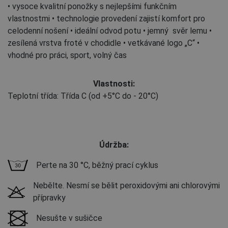
• vysoce kvalitní ponožky s nejlepšími funkčním
vlastnostmi • technologie provedení zajistí komfort pro
celodenní nošení • ideální odvod potu • jemný svěr lemu •
zesílená vrstva froté v chodidle • vetkávané logo „C“ •
vhodné pro práci, sport, volný čas
Vlastnosti:
Teplotní třída: Třída C (od +5°C do - 20°C)
Údržba:
Perte na 30 °C, běžný prací cyklus
Nebělte. Nesmí se bělit peroxidovými ani chlorovými
přípravky
Nesušte v sušičce