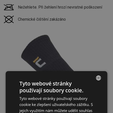
Nežehlete. Při žehlení hrozí nevratné poškození
Chemické čištění zakázáno
Tyto webové stránky
používají soubory cookie.
ENGLISH
Tyto webové stránky používají soubory
CZECH
cookie ke zlepšení uživatelského zážitku. S
HUNGARIAN
jejich využitím nám můžete udělit souhlas