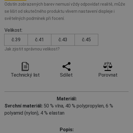
Odstín zobrazených barev nemusí vždy odpovídat realitě, může
se lišit od skutečného produktu vlivem nastavení displeje i
světelných podmínek při focení.
Velikost:
č.39
č.41
č.43
č.45
Jak zjistit správnou velikost?
Technický list
Sdílet
Porovnat
Materiál:
Svrchní materiál:
50 % vlna
,
40 % polypropylen
,
6 %
polyamid (nylon)
,
4 % elastan
Popis: