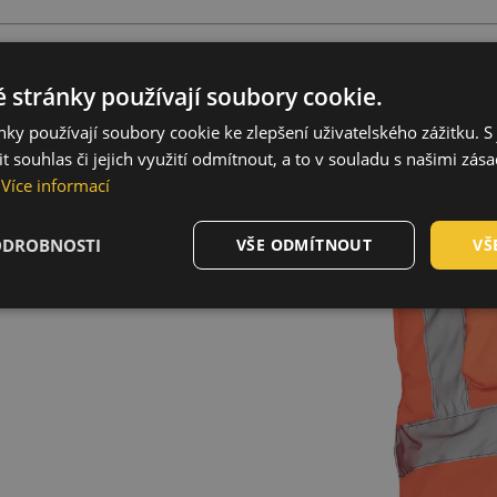
 stránky používají soubory cookie.
/m²
ky používají soubory cookie ke zlepšení uživatelského zážitku. S 
 souhlas či jejich využití odmítnout, a to v souladu s našimi zás
lexními pruhy přes ramena
Více informací
í na zip kryté légou se
 kapsy s klopou a
u
ODROBNOSTI
VŠE ODMÍTNOUT
VŠ
s