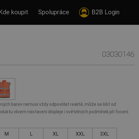
Kde koupit
Spolupráce
B2B Login
03030146
ných barev nemusí vždy odpovídat realitě, může se lišit od
duktu vlivem nastavení displeje i světelných podmínek při focení.
M
L
XL
XXL
3XL