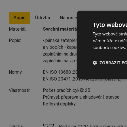
Popis
Údržba
Naposledy jste prohlíželi
Tyto webové
Materiál:
Svrchní materiál:
100 % polyester, 200 g
Tyto webové strán
nám můžete udělit
Popis:
• pánská zateplená full HI-VIS vesta s ref
souborů cookies.
a v bocích • kapuce skrytá v límci • zapínán
zapínáním na druky • 2 přední multifunkční
zapínáním na zip • 1 náprsní kapsa s klopo
ZOBRAZIT P
Normy:
EN ISO 13688
:2013+A1:2021
EN ISO 20471
:2013+A1:2016
(Class: 2)
Vlastnosti:
Počet pracích cyklů: 25
Průmysl: přeprava a skladování, stavba
Reflexní doplňky
Údržba:
Perte na 40 °C, běžný prací cyklu