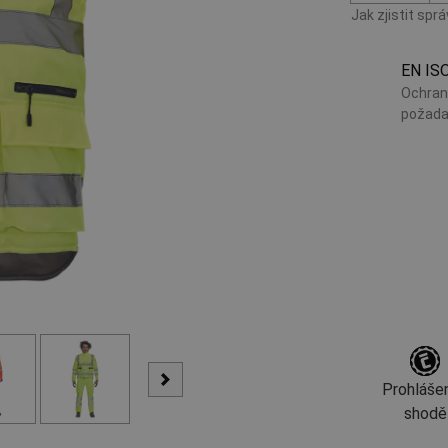
Jak zjistit spr
EN IS
Ochran
požada
Prohlášen
shodě