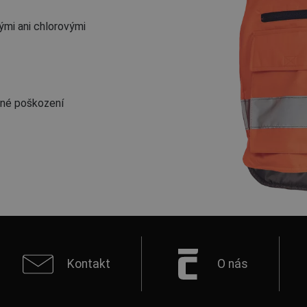
ými ani chlorovými
atné poškození
Kontakt
O nás