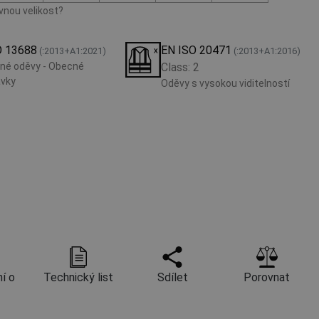
ávnou velikost?
O 13688
EN ISO 20471
(:2013+A1:2021)
(:2013+A1:2016)
né oděvy - Obecné
Class: 2
vky
Oděvy s vysokou viditelností
í o
Technický list
Sdílet
Porovnat