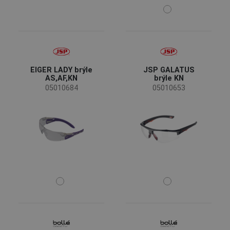
Nastavitelná délka stranic
(12)
Nastavitelný úhel stranic
(11)
Nastavitelný nosní můstek
(11)
Nastavitelný úhel nosního můstku
(1)
Vlastnosti
EIGER LADY brýle
JSP GALATUS
AS,AF,KN
brýle KN
Odolnost proti povrchovému poškození
(58)
05010684
05010653
Úprava proti zamlžení
(57)
UV ochrana
(39)
Bez kovu
(16)
Mechanická odolnost - roztavený kov
(1)
Ochranné brýle
Ventilované
(9)
Neventilované
(2)