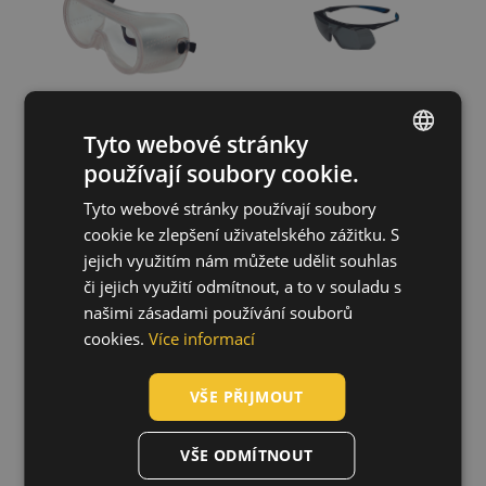
Tyto webové stránky
používají soubory cookie.
ENGLISH
Tyto webové stránky používají soubory
CZECH
cookie ke zlepšení uživatelského zážitku. S
HUNGARIAN
jejich využitím nám můžete udělit souhlas
JSP brýle
3M SecureFit
STEALTH HYBRID
SF400 AS/AF
či jejich využití odmítnout, a to v souladu s
SLOVAK
AF, AS
05010530
našimi zásadami používání souborů
05010546
ROMANIAN
cookies.
Více informací
POLISH
VŠE PŘIJMOUT
GERMAN
DUTCH
VŠE ODMÍTNOUT
LATVIAN