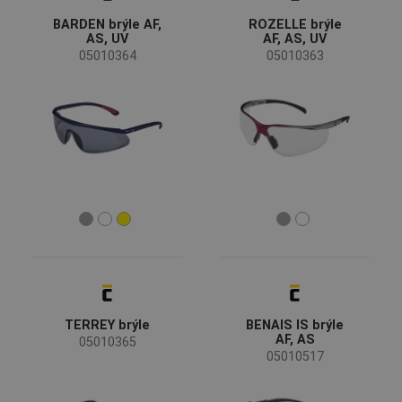
Skladem
(69)
BARDEN brýle AF,
ROZELLE brýle
AS, UV
AF, AS, UV
Průmysl
05010364
05010363
automobilový průmysl
(6)
chemický průmysl
(13)
energie a telekomunikace
(1)
hornictví a těžba
(6)
přeprava a skladování
(3)
stavba
(19)
strojírenství
(13)
těžký průmysl
(8)
Maloobchodní balení
zdravotní a sociální péče
(4)
Ano
(33)
zemědělství, lesnictví, rybolov
(20)
TERREY brýle
BENAIS IS brýle
AF, AS
Typ zorníku
05010365
05010517