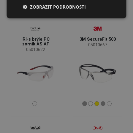
ZOBRAZIT PODROBNOSTI
SPANISH
FRENCH
IRI-s brýle PC
3M SecureFit 500
zorník AS AF
05010667
05010622