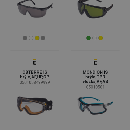
Čirý
(67)
Kouřový
(35)
Žlutý
(21)
Zrcadlový
(7)
Bollé Platinum
(6)
Zobrazit více
Hmotnost
OBTERRE IS
MONDION IS
16 g
brýle,AF,HP,OP
brýle,TPR
(2)
vložka,AF,AS
0501058499999
18 g
(2)
05010581
19 g
(2)
21 g
(2)
22 g
(3)
Zobrazit více
Nastavení brýlové obruby