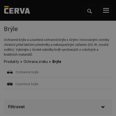
Brýle
Ochranné brýle a uzavřené ochranné brýle s čirými i tónovanými zorníky
chránící před letícími předměty a nebezpečným zářením (UV, IR, modré
světlo). Vybírejte z široké nabídky brýlí vyrobených z odolných a
kvalitních materiálů.
Produkty
Ochrana zraku
Brýle
Ochranné brýle
Uzavřené brýle
Filtrovat