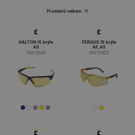
Značka
Produktů celkem:
76
JSP
(27)
CERVA
(25)
HALTON IS brýle
FERGUS IS brýle
BOLLE
(11)
AS
AF, AS
3M
(8)
05010542
05010423
Fridrich & Fridrich
(4)
SAFEWORKER
(1)
Status
Na objednávku
(8)
Techn.nedostatky
(1)
Doprodej
(1)
Novinka
(1)
Dostupnost