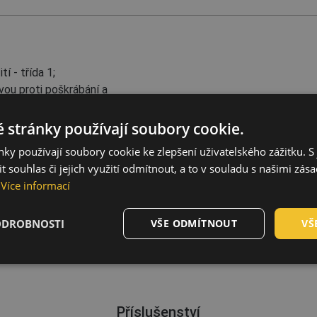
í - třída 1;
ou proti poškrábání a
mpatibilní s Climax filtry
oj s pěti kotevními body
 stránky používají soubory cookie.
 samostatně podle ochrany
ky používají soubory cookie ke zlepšení uživatelského zážitku. S 
onet; filtry: 757-N;
 souhlas či jejich využití odmítnout, a to v souladu s našimi zás
ný faktor (NPF): 1000;
Více informací
ODROBNOSTI
VŠE ODMÍTNOUT
VŠ
Příslušenství