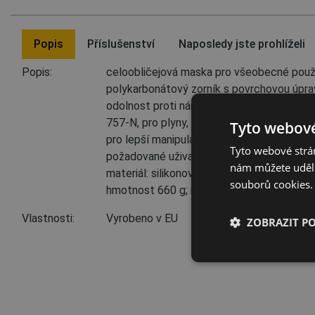
Popis
Příslušenství
Naposledy jste prohlíželi
Popis:
celoobličejová maska pro všeobecné použit
polykarbonátový zorník s povrchovou úprav
odolnost proti nárazu; široké zorné pole; ko
757-N, pro plyny, páry nebo částice; postr
Tyto webové
pro lepší manipulaci; filtry jsou dodávány
Tyto webové strán
požadované uživatelem; připojení filtru: baj
nám můžete udělit
materiál: silikonová pryž; nominální ochran
souborů cookies.
hmotnost 660 g; norma EN 136:1998
Vlastnosti:
Vyrobeno v EU
ZOBRAZIT P