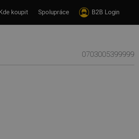
Kde koupit
Spolupráce
B2B Login
0703005399999