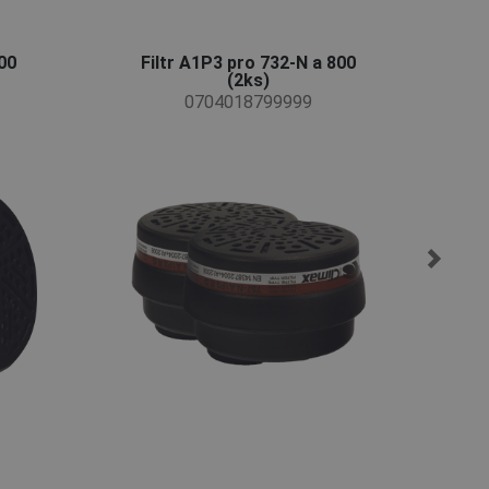
DUTCH
LATVIAN
800
Filtr A1P3 pro 732-N a 800
SPANISH
(2ks)
0704018799999
FRENCH