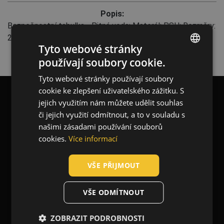
Popis:
Bezpečnostní tabulka - Pitná voda; Materál: PSH; Rozměry:
20,5 x 8,5 cm;
Tyto webové stránky
používají soubory cookie.
ENGLISH
Tyto webové stránky používají soubory
CZECH
cookie ke zlepšení uživatelského zážitku. S
HUNGARIAN
jejich využitím nám můžete udělit souhlas
Blog
Kontakt
či jejich využití odmítnout, a to v souladu s
SLOVAK
našimi zásadami používání souborů
ROMANIAN
cookies.
Více informací
POLISH
O nás
VŠE PŘIJMOUT
GERMAN
DUTCH
Newsletter
VŠE ODMÍTNOUT
LATVIAN
ZOBRAZIT PODROBNOSTI
SPANISH