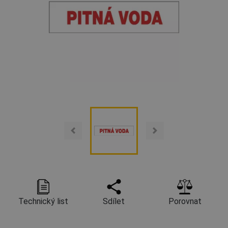
Technický list
Sdílet
Porovnat