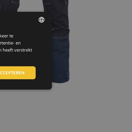
keer te
ENGLISH
tentie- en
CZECH
 heeft verstrekt
HUNGARIAN
SLOVAK
ACCEPTEREN
ROMANIAN
POLISH
GERMAN
DUTCH
LATVIAN
SPANISH