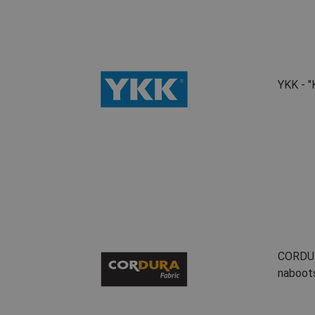
YKK - "
CORDURA
naboots