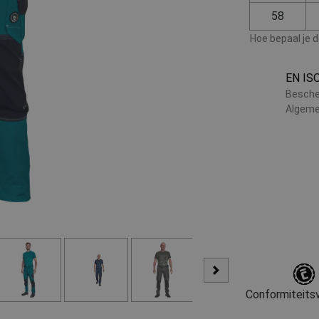
58
Hoe bepaal je 
EN IS
Besche
Algeme
Conformiteitsv