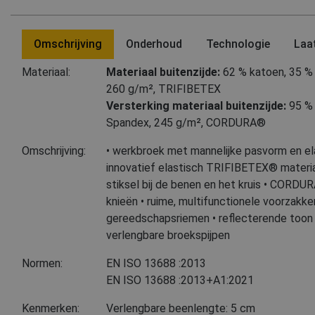
Omschrijving
Onderhoud
Technologie
Laa
Materiaal:
Materiaal buitenzijde:
62 % katoen
,
35 %
260 g/m², TRIFIBETEX
Versterking materiaal buitenzijde:
95 % 
Spandex, 245 g/m², CORDURA®
Omschrijving:
• werkbroek met mannelijke pasvorm en elas
innovatief elastisch TRIFIBETEX® materia
stiksel bij de benen en het kruis • CORDUR
knieën • ruime, multifunctionele voorzakk
gereedschapsriemen • reflecterende toon i
verlengbare broekspijpen
Normen:
EN ISO 13688
:2013
EN ISO 13688
:2013+A1:2021
Kenmerken:
Verlengbare beenlengte: 5 cm