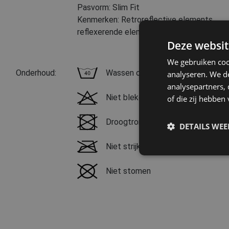
Pasvorm: Slim Fit
Kenmerken: Retroreflective elements
reflexerende elementen
Deze websit
We gebruiken coo
Onderhoud:
Wassen op 40 °C, normaal waspro
analyseren. We de
analysepartners,
Niet bleken
of die zij hebbe
Droogtrommel niet mogelijk
DETAILS WE
Niet strijken
Niet stomen