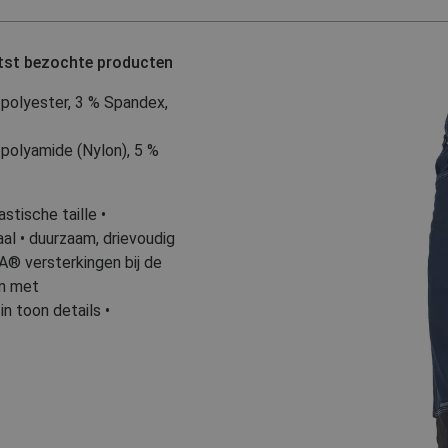
tst bezochte producten
 polyester
,
3 % Spandex,
polyamide (Nylon)
,
5 %
tische taille •
al • duurzaam, drievoudig
A® versterkingen bij de
en met
n toon details •