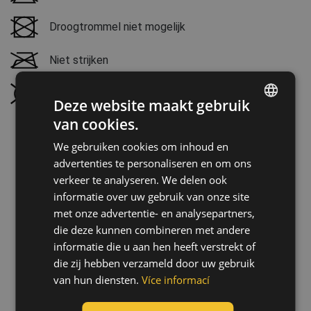
Droogtrommel niet mogelijk
Niet strijken
Niet stomen
Deze website maakt gebruik
van cookies.
ENGLISH
We gebruiken cookies om inhoud en
CZECH
advertenties te personaliseren en om ons
HUNGARIAN
verkeer te analyseren. We delen ook
informatie over uw gebruik van onze site
SLOVAK
met onze advertentie- en analysepartners,
ROMANIAN
die deze kunnen combineren met andere
POLISH
informatie die u aan hen heeft verstrekt of
die zij hebben verzameld door uw gebruik
GERMAN
van hun diensten.
Více informací
DUTCH