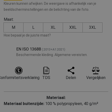
Kleuren kunnen afwijken. De weergave is afhankelijk van je
beeldscherminstellingen en de belichting van de foto.
Maat:
M
L
XL
XXL
3XL
Hoe bepaal je de juiste maat?
EN ISO 13688
(:2013+A1:2021)
Beschermende kleding. Algemene vereisten.
onformiteitsverklaring
TDS
Delen
Vergelijken
Materiaal:
Materiaal buitenzijde:
100 % polypropyleen, 40 g/m²