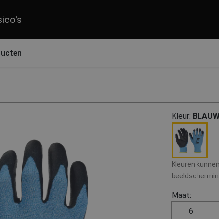
sico's
ducten
Kleur:
BLAU
Kleuren kunnen 
beeldscherminst
Maat:
6