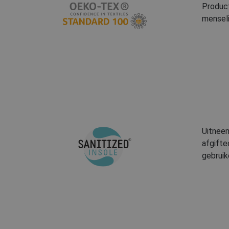
Product
menseli
Uitneem
afgifte
gebruik