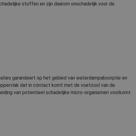
delijke stoffen en zijn daarom onschadelijk voor de
DUTCH
LATVIAN
SPANISH
FRENCH
restaties garandeert op het gebied van waterdampabsorptie en
oppervlak dat in contact komt met de voetzool van de
eiding van potentieel schadelijke micro-organismen voorkomt.