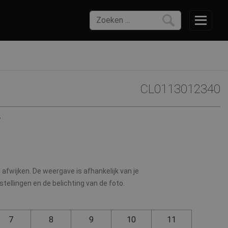
CL0113012340
W
afwijken. De weergave is afhankelijk van je
ellingen en de belichting van de foto.
7
8
9
10
11