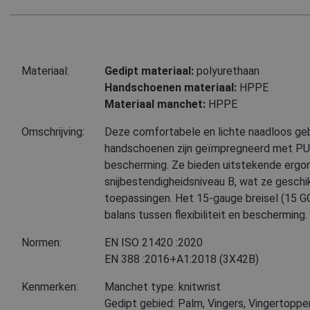
Materiaal:
Gedipt materiaal:
polyurethaan
Handschoenen materiaal:
HPPE
Materiaal manchet:
HPPE
Omschrijving:
Deze comfortabele en lichte naadloos g
handschoenen zijn geïmpregneerd met PU 
bescherming. Ze bieden uitstekende ergo
snijbestendigheidsniveau B, wat ze geschi
toepassingen. Het 15-gauge breisel (15 GG
balans tussen flexibiliteit en bescherming.
Normen:
EN ISO 21420
:2020
EN 388
:2016+A1:2018
(3X42B)
Kenmerken:
Manchet type: knitwrist
Gedipt gebied: Palm, Vingers, Vingertoppe