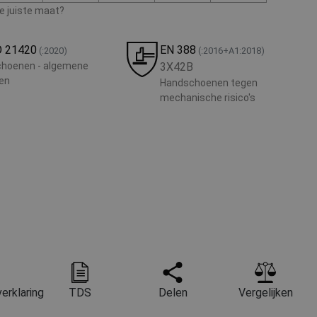
de juiste maat?
O 21420
EN 388
(:2020)
(:2016+A1:2018)
hoenen - algemene
3X42B
ten
Handschoenen tegen
mechanische risico's
erklaring
TDS
Delen
Vergelijken