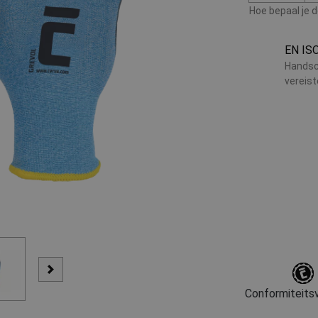
Hoe bepaal je 
EN IS
Handsc
vereis
Conformiteitsv