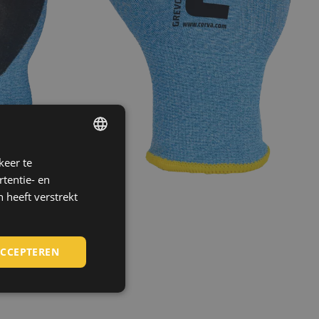
keer te
ENGLISH
tentie- en
CZECH
 heeft verstrekt
HUNGARIAN
SLOVAK
ACCEPTEREN
ROMANIAN
POLISH
GERMAN