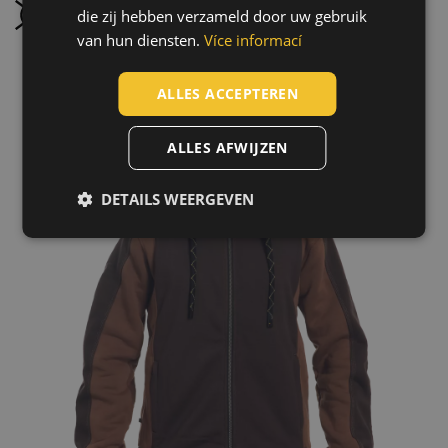
Niet stomen
die zij hebben verzameld door uw gebruik
GERMAN
van hun diensten.
Více informací
DUTCH
LATVIAN
ALLES ACCEPTEREN
SPANISH
ALLES AFWIJZEN
FRENCH
DETAILS WEERGEVEN