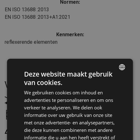
Normen:
EN ISO 13688
:2013
EN ISO 13688
:2013+A1:2021
Kenmerken:
reflexerende elementen
Onderhoud:
Deze website maakt gebruik
van cookies.
ENGLISH
Wassen op 40 °C, normaal wasproces
We gebruiken cookies om inhoud en
CZECH
Niet bleken
advertenties te personaliseren en om ons
HUNGARIAN
verkeer te analyseren. We delen ook
Droogtrommel mogelijk, lage temperatuur
informatie over uw gebruik van onze site
SLOVAK
met onze advertentie- en analysepartners,
ROMANIAN
Strijken op maximale temperatuur 110 °C
die deze kunnen combineren met andere
POLISH
informatie die u aan hen heeft verstrekt of