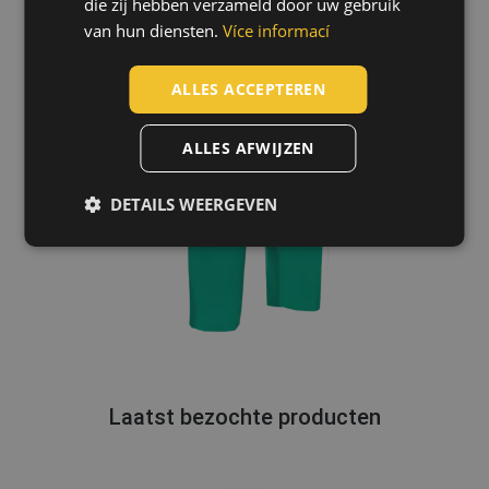
die zij hebben verzameld door uw gebruik
GERMAN
van hun diensten.
Více informací
DUTCH
LATVIAN
ALLES ACCEPTEREN
SPANISH
ALLES AFWIJZEN
FRENCH
DETAILS WEERGEVEN
Laatst bezochte producten