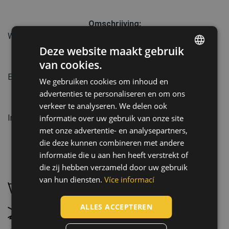
Omschrijving:
Waterbestendig werkschort. Afmetingen 90x120 CM
Deze website maakt gebruik
van cookies.
Normen:
ENGLISH
EN ISO 13688
:2013+A1:2021
We gebruiken cookies om inhoud en
CZECH
advertenties te personaliseren en om ons
HUNGARIAN
verkeer te analyseren. We delen ook
Kenmerken:
informatie over uw gebruik van onze site
Industrie: Voeding en gezondheid
SLOVAK
met onze advertentie- en analysepartners,
ROMANIAN
die deze kunnen combineren met andere
POLISH
informatie die u aan hen heeft verstrekt of
die zij hebben verzameld door uw gebruik
Onderhoud:
GERMAN
van hun diensten.
Více informací
Met de hand wassen, maximale temperatuur 30 °C
DUTCH
LATVIAN
ALLES ACCEPTEREN
Niet bleken
SPANISH