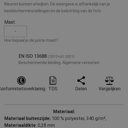
Kleuren kunnen afwijken. De weergave is afhankelijk van je
beeldscherminstellingen en de belichting van de foto.
Maat:
-
Hoe bepaal je de juiste maat?
EN ISO 13688
(:2013+A1:2021)
Beschermende kleding. Algemene vereisten.
onformiteitsverklaring
TDS
Delen
Vergelijken
Materiaal:
Materiaal buitenzijde:
100 % polyester, 340 g/m²
,
Materiaaldikte
: 0,28 mm