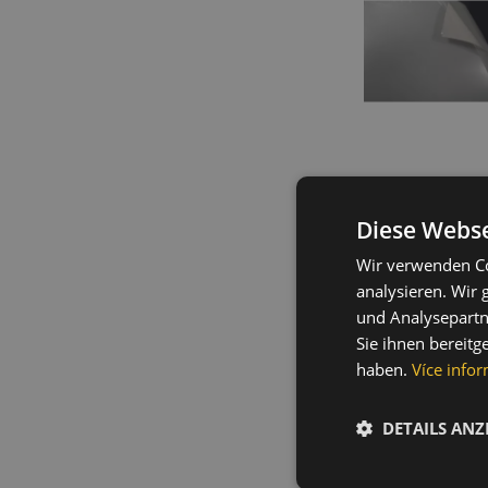
Diese Webse
Wir verwenden Co
analysieren. Wir
und Analysepartn
Sie ihnen bereitg
haben.
Více infor
DETAILS ANZ