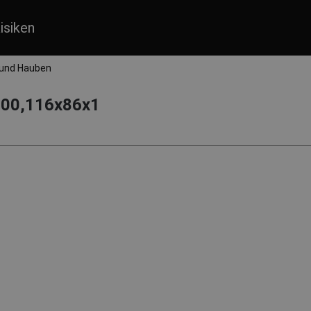
isiken
 und Hauben
300,116x86x1