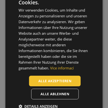
Cookies.
ENGLISH
Wir verwenden Cookies, um Inhalte und
CZECH
Anzeigen zu personalisieren und unseren
HUNGARIAN
Datenverkehr zu analysieren. Wir geben
Informationen über Ihre Nutzung unserer
SLOVAK
Website auch an unsere Werbe- und
ROMANIAN
Analysepartner weiter, die diese
POLISH
möglicherweise mit anderen
Informationen kombinieren, die Sie ihnen
GERMAN
bereitgestellt haben oder die sie im
DUTCH
Rahmen Ihrer Nutzung ihrer Dienste
gesammelt haben.
Více informací
LATVIAN
SPANISH
Zuletzt angesehene Artikel
ALLE AKZEPTIEREN
FRENCH
ALLE ABLEHNEN
DETAILS ANZEIGEN
CURASKAPPI GEL INSOLE