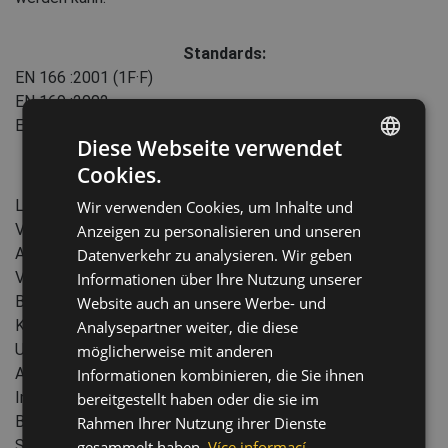
Standards:
EN 166
:2001
(1F·F)
EN 169
:2002
EN 170
:2002
Diese Webseite verwendet
Cookies.
ENGLISH
Eigenschaften:
Linseneigenschaft: klar, gelb, IR-3, IR-5
Wir verwenden Cookies, um Inhalte und
CZECH
Verpackung für den Einzelhandel
Anzeigen zu personalisieren und unseren
HUNGARIAN
Anpassung des Glasrahmens: Längenverstellung der Bügel,
Datenverkehr zu analysieren. Wir geben
Verstellung des Bügelwinkels
Informationen über Ihre Nutzung unserer
SLOVAK
Beschichtung gegen Beschlag
Website auch an unsere Werbe- und
ROMANIAN
Kratzfeste Beschichtung
Analysepartner weiter, die diese
UV Schutz
POLISH
möglicherweise mit anderen
Artikelgewicht: 41 g
Informationen kombinieren, die Sie ihnen
GERMAN
Industrie: Landwirtschaft, Forstwirtschaft, Fischerei,
bereitgestellt haben oder die sie im
DUTCH
Bergbau, Chemische Industrie, Maschinenbau,
Rahmen Ihrer Nutzung ihrer Dienste
Schwerindustrie, Energie und Telekommunikation,
gesammelt haben.
Více informací