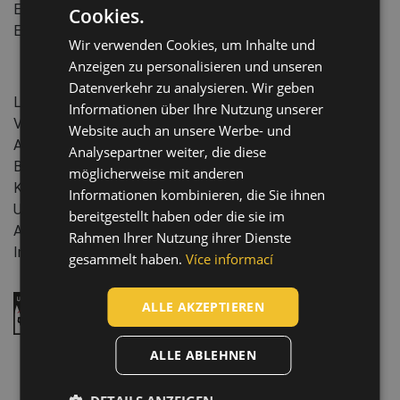
EN 170
:2002
Cookies.
ENGLISH
EN 172
:1994
Wir verwenden Cookies, um Inhalte und
CZECH
Anzeigen zu personalisieren und unseren
HUNGARIAN
Eigenschaften:
Datenverkehr zu analysieren. Wir geben
Linseneigenschaft: klar, rauchfarbig, gelb
Informationen über Ihre Nutzung unserer
SLOVAK
Verpackung für den Einzelhandel
Website auch an unsere Werbe- und
ROMANIAN
Anpassung des Glasrahmens: Längenverstellung der Bügel
Analysepartner weiter, die diese
Beschichtung gegen Beschlag
POLISH
möglicherweise mit anderen
Kratzfeste Beschichtung
Informationen kombinieren, die Sie ihnen
GERMAN
UV Schutz
bereitgestellt haben oder die sie im
Artikelgewicht: 28 g
DUTCH
Rahmen Ihrer Nutzung ihrer Dienste
Industrie: Maschinenbau, Baugewerbe
gesammelt haben.
Více informací
LATVIAN
SPANISH
ALLE AKZEPTIEREN
UV-Schutz
FRENCH
ALLE ABLEHNEN