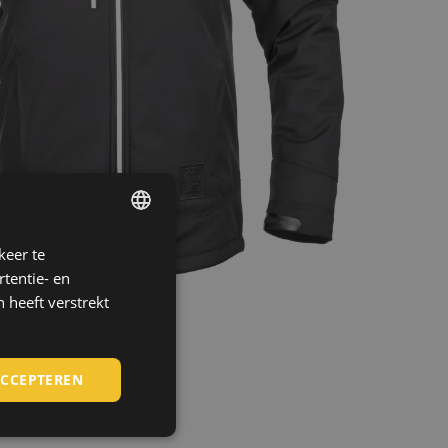
keer te
ENGLISH
tentie- en
CZECH
 heeft verstrekt
HUNGARIAN
SLOVAK
ACCEPTEREN
ROMANIAN
POLISH