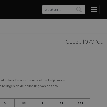
CL0301070760
T
afwijken. De weergave is afhankelijk van je
ellingen en de belichting van de foto.
S
M
L
XL
XXL