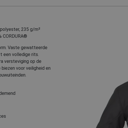
polyester, 235 g/m²
% CORDURA®
vorm. Vaste gewatteerde
 een volledige rits.
ra versteviging op de
biezen voor veiligheid en
mouwuiteinden.
Ademend
ces