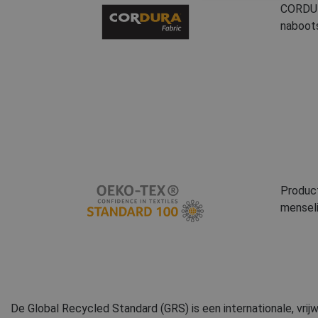
CORDURA
naboots
Product
menseli
De Global Recycled Standard (GRS) is een internationale, vrijwi