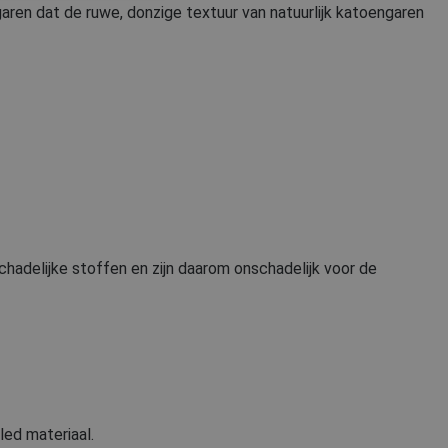
GERMAN
ren dat de ruwe, donzige textuur van natuurlijk katoengaren
DUTCH
LATVIAN
SPANISH
FRENCH
delijke stoffen en zijn daarom onschadelijk voor de
cled materiaal.