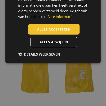
POLISH
informatie die u aan hen heeft verstrekt of
die zij hebben verzameld door uw gebruik
GERMAN
van hun diensten.
Více informací
DUTCH
LATVIAN
ALLES ACCEPTEREN
SPANISH
ALLES AFWIJZEN
FRENCH
DETAILS WEERGEVEN