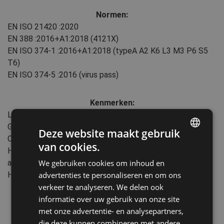
Normen:
EN ISO 21420
:2020
EN 388
:2016+A1:2018
(4121X)
EN ISO 374-1
:2016+A1:2018
(typeA A2 K6 L3 M3 P6 S5
T6)
EN ISO 374-5
:2016
(virus pass)
Kenmerken:
Lengte: 35 cm
Gedipt gebied: Volledig
Deze website maakt gebruik
Chemische weerstand: T - Formaldehyde 37%, S -
van cookies.
ENGLISH
Hydrofluoric acid 40%, L - Sulphuric acid 96%, M - Nitric
acid 65%, A - Methanol, K - Sodium hydroxide 40%, P -
We gebruiken cookies om inhoud en
CZECH
Hydrogene peroxid 30%
advertenties te personaliseren en om ons
HUNGARIAN
verkeer te analyseren. We delen ook
informatie over uw gebruik van onze site
SLOVAK
met onze advertentie- en analysepartners,
ROMANIAN
die deze kunnen combineren met andere