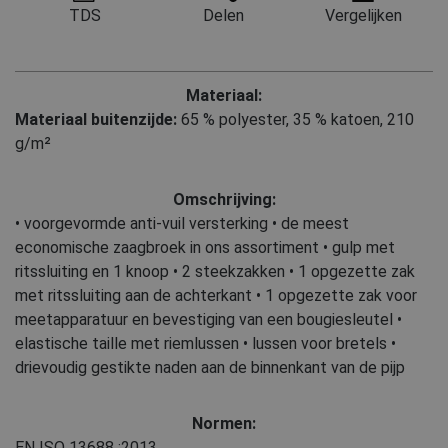
TDS
Delen
Vergelijken
Materiaal:
Materiaal buitenzijde:
65 % polyester
,
35 % katoen, 210
g/m²
Omschrijving:
• voorgevormde anti-vuil versterking • de meest
economische zaagbroek in ons assortiment • gulp met
ritssluiting en 1 knoop • 2 steekzakken • 1 opgezette zak
met ritssluiting aan de achterkant • 1 opgezette zak voor
meetapparatuur en bevestiging van een bougiesleutel •
elastische taille met riemlussen • lussen voor bretels •
drievoudig gestikte naden aan de binnenkant van de pijp
Normen:
EN ISO 13688
:2013