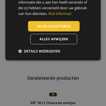
POLISH
informatie die u aan hen heeft verstrekt of
die zij hebben verzameld door uw gebruik
GERMAN
van hun diensten.
Více informací
DUTCH
LATVIAN
ALLES ACCEPTEREN
SPANISH
ALLES AFWIJZEN
FRENCH
DETAILS WEERGEVEN
Gerelateerde producten
SIP 1RJ1 Chainsaw werkjas
TI