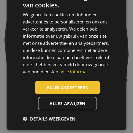
van cookies.
ENGLISH
We gebruiken cookies om inhoud en
CZECH
advertenties te personaliseren en om ons
HUNGARIAN
verkeer te analyseren. We delen ook
informatie over uw gebruik van onze site
SLOVAK
met onze advertentie- en analysepartners,
ROMANIAN
die deze kunnen combineren met andere
POLISH
informatie die u aan hen heeft verstrekt of
die zij hebben verzameld door uw gebruik
GERMAN
van hun diensten.
Více informací
DUTCH
LATVIAN
ALLES ACCEPTEREN
SPANISH
ALLES AFWIJZEN
Laatst bezochte producten
FRENCH
DETAILS WEERGEVEN