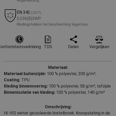
Regenkleding
EN 342
(:2017)
0,336(B)3WP
Kledingstukken ter bescherming tegen kou
onformiteitsverklaring
TDS
Delen
Vergelijken
Materiaal:
Materiaal buitenzijde:
100 % polyester, 200 g/m²
,
Coating
: TPU
Kleding binnenvoering:
100 % polyester, 58 g/m², tafzijde
Binnenisolatie van kleding:
100 % polyester, 140 g/m²
Omschrijving:
HI-VIS winter geïsoleerde bretelbroek. Knoopsluiting in de