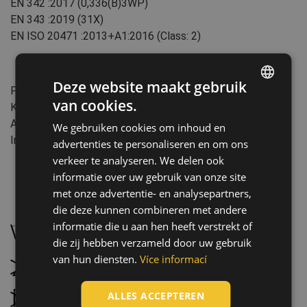
EN 342
:2017
(0,336(B)3WP)
EN 343
:2019
(31X)
EN ISO 20471
:2013+A1:2016
(Class: 2)
Kenmerken:
Deze website maakt gebruik
Pasvorm: Relax
van cookies.
Kenmerken: Winddicht, Waterbestendig
ENGLISH
Aantal wascycli: 25
We gebruiken cookies om inhoud en
CZECH
Industrie: Bouw
advertenties te personaliseren en om ons
HUNGARIAN
verkeer te analyseren. We delen ook
informatie over uw gebruik van onze site
SLOVAK
met onze advertentie- en analysepartners,
ROMANIAN
Onderhoud:
die deze kunnen combineren met andere
POLISH
informatie die u aan hen heeft verstrekt of
Wassen op 40 °C, mild wasproces
die zij hebben verzameld door uw gebruik
GERMAN
van hun diensten.
Více informací
Niet bleken
DUTCH
LATVIAN
ALLES ACCEPTEREN
Droogtrommel niet mogelijk