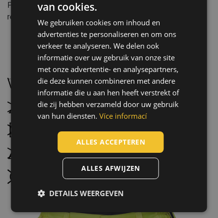
van cookies.
Pasvorm: Relax
ENGLISH
reflexerende elementen
We gebruiken cookies om inhoud en
CZECH
advertenties te personaliseren en om ons
HUNGARIAN
verkeer te analyseren. We delen ook
informatie over uw gebruik van onze site
SLOVAK
Onderhoud:
met onze advertentie- en analysepartners,
ROMANIAN
die deze kunnen combineren met andere
Wassen op 40 °C, normaal wasproces
POLISH
informatie die u aan hen heeft verstrekt of
die zij hebben verzameld door uw gebruik
Niet bleken
GERMAN
van hun diensten.
Více informací
DUTCH
Droogtrommel niet mogelijk
LATVIAN
ALLES ACCEPTEREN
Niet strijken
SPANISH
ALLES AFWIJZEN
FRENCH
Niet stomen
DETAILS WEERGEVEN