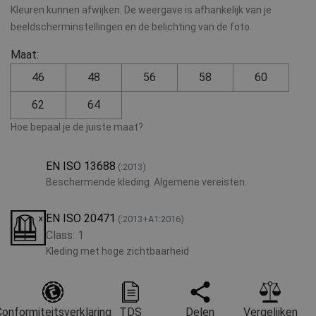
Kleuren kunnen afwijken. De weergave is afhankelijk van je
beeldscherminstellingen en de belichting van de foto.
Maat:
46
48
56
58
60
62
64
Hoe bepaal je de juiste maat?
EN ISO 13688
(:2013)
Beschermende kleding. Algemene vereisten.
EN ISO 20471
(:2013+A1:2016)
Class: 1
Kleding met hoge zichtbaarheid
onformiteitsverklaring
TDS
Delen
Vergelijken