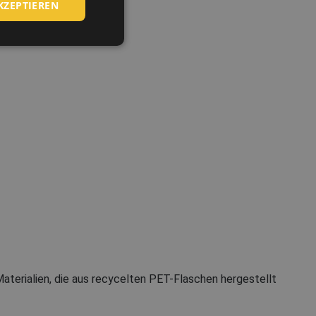
KZEPTIEREN
POLISH
GERMAN
DUTCH
LATVIAN
SPANISH
FRENCH
aterialien, die aus recycelten PET-Flaschen hergestellt