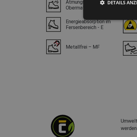
Atmungsaktives
DETAILS ANZ
Obermaterial
Energieabsorption im
Fersenbereich - E
Metallfrei – MF
Umwelts
werden 