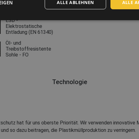
Rutschfeste Sohle -
EIGEN
ALLE ABLEHNEN
ALLE A
SR
ESD -
Elektrostatische
Entladung (EN 61340)
Öl- und
Treibstoffresistente
Sohle - FO
Technologie
chutz hat für uns oberste Priorität. Wir verwenden innovative M
und so dazu beitragen, die Plastikmüllproduktion zu verringern.