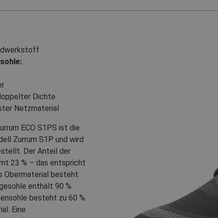
dwerkstoff
sohle:
er
oppelter Dichte
ter Netzmaterial
Zurrum ECO S1PS ist die
dell Zurrum S1P und wird
tellt. Der Anteil der
mt 23 % – das entspricht
s Obermaterial besteht
egesohle enthält 90 %
chensohle besteht zu 60 %
al. Eine