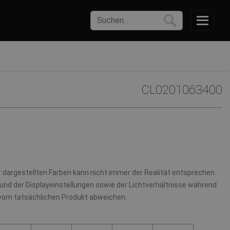
CL0201063400
r dargestellten Farben kann nicht immer der Realität entsprechen
und der Displayeinstellungen sowie der Lichtverhältnisse während
 vom tatsächlichen Produkt abweichen.