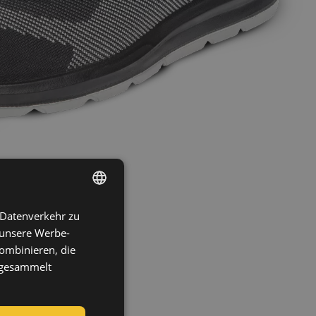
 Datenverkehr zu
ENGLISH
 unsere Werbe-
CZECH
ombinieren, die
HUNGARIAN
e gesammelt
SLOVAK
ROMANIAN