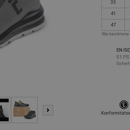
35
41
47
Wie bestimme i
EN IS
S1 PS
Sicher
Konformitätse