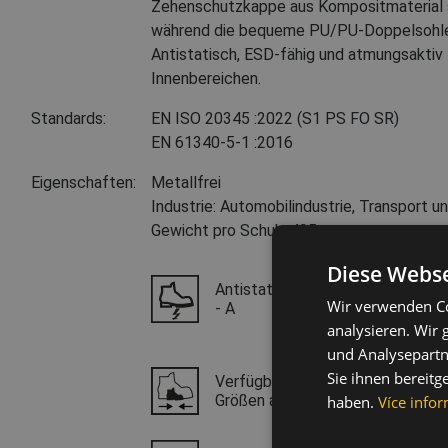
Zehenschutzkappe aus Kompositmaterial so
während die bequeme PU/PU-Doppelsohle 
Antistatisch, ESD-fähig und atmungsaktiv –
Innenbereichen.
Standards:
EN ISO 20345
:2022
(S1 PS FO SR)
EN 61340-5-1
:2016
Eigenschaften:
Metallfrei
Industrie: Automobilindustrie, Transport 
Gewicht pro Schuh: 495 g
Diese Webse
Antistatische Schuhe
Wir verwenden Co
- A
analysieren. Wir
und Analysepartn
Sie ihnen bereitg
Verfügbar in kleinen
Größen ab 35
haben.
Více infor