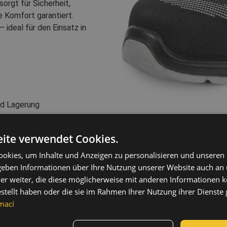
rgt für Sicherheit,
Komfort garantiert.
 ideal für den Einsatz in
und Lagerung
ite verwendet Cookies.
Antiperforation nicht-
metallene
okies, um Inhalte und Anzeigen zu personalisieren und unseren
Zwischensohle - PL,
 geben Informationen über Ihre Nutzung unserer Website auch an
PS
er weiter, die diese möglicherweise mit anderen Informationen k
Nichtmetallische
estellt haben oder die sie im Rahmen Ihrer Nutzung ihrer Dienst
Zehenschutzkappe -
mací
S