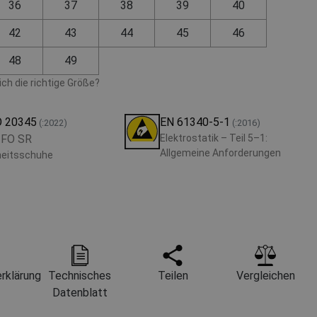
36
37
38
39
40
42
43
44
45
46
48
49
ch die richtige Größe?
O 20345
EN 61340-5-1
(:2022)
(:2016)
 FO SR
Elektrostatik – Teil 5–1:
Allgemeine Anforderungen
heitsschuhe
rklärung
Technisches
Teilen
Vergleichen
Datenblatt