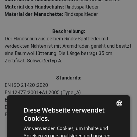
Material des Handschuhs:
Rindsspaltleder
Material der Manschette:
Rindsspaltleder
Beschreibung:
Der Handschuh aus gelbem Rinds-Spaltleder mit
verdeckten Nähten ist mit Aramidfaden genäht und besitzt
eine Baumwollfütterung. Die Länge beträgt 35 cm.
Zertifikat: Schweißertyp A.
Standards:
EN ISO 21420
:2020
EN 12477
:2001+А1:2005
(Type_A)
EN 12477
:2001+А1:2005
(Type_A)
EN 388
:2016+A1:2018
(3133X)
Diese Webseite verwendet
EN 407
:2004
(312X3X)
Cookies.
ENGLISH
Wir verwenden Cookies, um Inhalte und
CZECH
Eigenschaften:
Anzeigen zu personalisieren und unseren