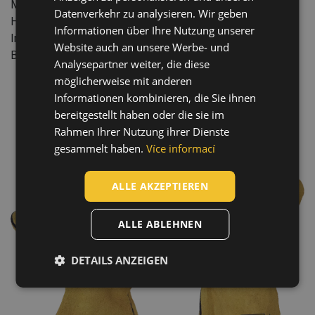
Manschettentyp: slip-on
HUNGARIAN
Datenverkehr zu analysieren. Wir geben
Handschuh-Länge: 35 cm
Informationen über Ihre Nutzung unserer
SLOVAK
Industrie: Bergbau, Maschinenbau, Schwerindustrie,
Website auch an unsere Werbe- und
Baugewerbe, Automobilindustrie
ROMANIAN
Analysepartner weiter, die diese
POLISH
möglicherweise mit anderen
Informationen kombinieren, die Sie ihnen
GERMAN
bereitgestellt haben oder die sie im
DUTCH
Rahmen Ihrer Nutzung ihrer Dienste
gesammelt haben.
Více informací
LATVIAN
SPANISH
ALLE AKZEPTIEREN
FRENCH
ALLE ABLEHNEN
DETAILS ANZEIGEN