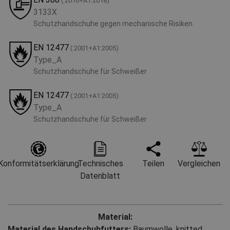
(:2016+A1:2018)
3133X
Schutzhandschuhe gegen mechanische Risiken
EN 12477
(:2001+А1:2005)
Type_A
Schutzhandschuhe für Schweißer
EN 12477
(:2001+А1:2005)
Type_A
Schutzhandschuhe für Schweißer
Konformitätserklärung
Technisches
Teilen
Vergleichen
Datenblatt
Material:
Material des Handschuhfutters:
Baumwolle, knitted