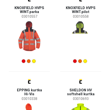
Męskie
(34)
KNOXFIELD HVPS
KNOXFIELD HVPS
UNISEX
(4)
WINT.parka
WINT.pilot
03010557
03010558
Branża
Budownictwo
(10)
Energetyka i telekomunikacja
(4)
Górnictwo i przemysł wydobywczy
(2)
Inżynieria
(1)
Przemysł chemiczny
(2)
Przemysł ciężki
(4)
Transport i magazynowanie
(6)
Rozmiar
EPPING kurtka
SHELDON HV
S
M
L
Hi-Vis
softshell kurtka
03010338
03010693
XL
XXL
XS