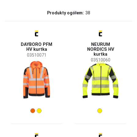
Marka
Produkty ogółem:
38
CERVA
(38)
Status
Wyprzedaż
(11)
DAYBORO PFM
NEURUM
Wkrótce dostępne
(1)
HV kurtka
NORDICS HV
kurtka
Zamówienie specjalne
(1)
03510071
03510060
Nowy rozmiar
(1)
Dostępność
Na stanie
(38)
Sezon
całoroczny
(23)
zima
(15)
Płeć