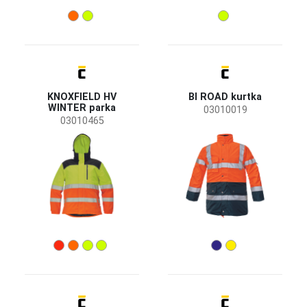
Cechy
Wodoodporność
(23)
KNOXFIELD HV
BI ROAD kurtka
Oddychalność
(14)
WINTER parka
03010019
Odpinane rękawy
(5)
03010465
Klejone szwy
(4)
Kurtka wewnętrzna z odpinanymi rękawami
(3)
Pokaż więcej
Przeznaczenie odzieży
Odzież robocza
(37)
Odzież codziennego użytku
(1)
Zagrożenia