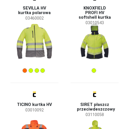
EN ISO 13688 - Zagrożenie minimalne
SEVILLA HV
KNOXFIELD
(38)
kurtka polarowa
PROFI HV
EN ISO 20471 – Odzież o wysokiej widoczności do
(37)
softshell kurtka
03460002
użytku profesjonalnego
03010543
EN 343 - Ochrona przeciwdeszczowa
(16)
EN 342 – Ochrona przed zimnem
(6)
EN ISO 11612 -Czynniki gorące i płomienie
(2)
Pokaż więcej
Materiał
Poliester / Membrana PU
(10)
Softshell
(7)
Poliester / Membrana TPU
(5)
Poliester / bawełna
(3)
TICINO kurtka HV
SIRET płaszcz
Polar
(2)
przeciwdeszczowy
03010092
03110058
Pokaż więcej