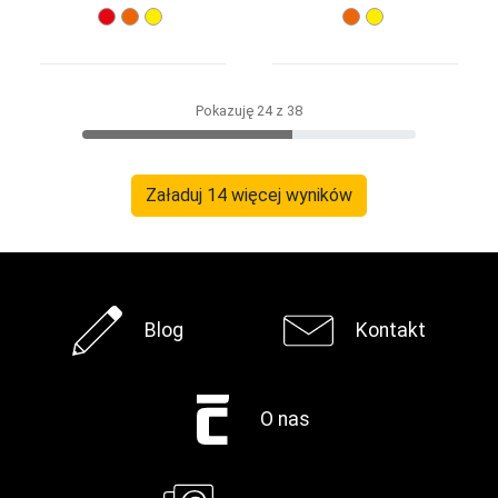
Pokazuję 24 z 38
Załaduj 14 więcej wyników
Blog
Kontakt
O nas