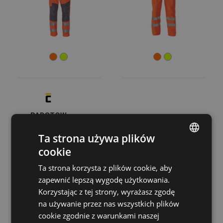
XL
XXL
XS
3XL
4XL
5XL
Kolory
(4)
(4)
(1)
(1)
PADSTOW
(1)
ogrodniczki
HV
Ta strona używa plików
03020190
Cechy
cookie
ENGLISH
Wodoodporność
(5)
Ta strona korzysta z plików cookie, aby
CZECH
Oddychalność
(2)
zapewnić lepszą wygodę użytkowania.
Wiatroszczelność
(1)
HUNGARIAN
Korzystając z tej strony, wyrażasz zgodę
na używanie przez nas wszystkich plików
SLOVAK
Przeznaczenie odzieży
cookie zgodnie z warunkami naszej
ROMANIAN
Odzież robocza
(5)