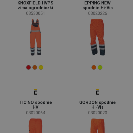
KNOXFIELD HVPS
EPPING NEW
zima ogrodniczki
spodnie Hi-Vis
Dostępność
03530051
03020226
Na stanie
(5)
Sezon
całoroczny
(3)
zima
(2)
Płeć
Męskie
(5)
Branża
Budownictwo
(1)
TICINO spodnie
GORDON spodnie
HV
Hi-Vis
Rozmiar
03020064
03020020
S
M
L