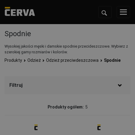
Spodnie
Wysokiej jakości męski i damskie spodnie przecideszczowe. Wybierz z
szerokiej gamy rozmiarów i kolorów.
Produkty
Odzież
Odzież przeciwdeszczowa
Spodnie
Filtruj
Marka
Produkty ogółem:
5
CERVA
(5)
Status
Wyprzedaż
(1)