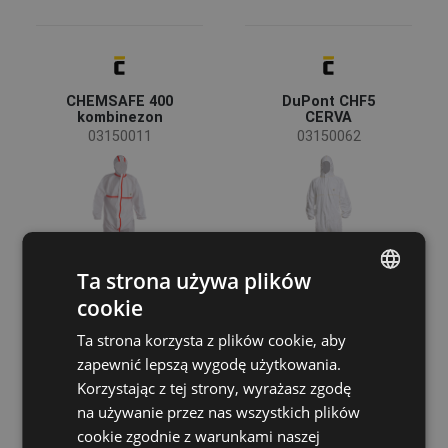
Pokaż więcej
Tyvek®
(8)
Włóknina polipropylenowa
(7)
CHEMSAFE 400
DuPont CHF5
kombinezon
CERVA
03150011
03150062
Ta strona używa plików
cookie
ENGLISH
Ta strona korzysta z plików cookie, aby
CZECH
zapewnić lepszą wygodę użytkowania.
HUNGARIAN
Korzystając z tej strony, wyrażasz zgodę
na używanie przez nas wszystkich plików
SLOVAK
cookie zgodnie z warunkami naszej
Tychem 6000 F
ProShield 20
ROMANIAN