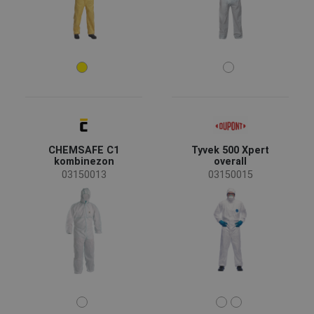
Klejone szwy
(1)
Przeznaczenie odzieży
Kombinezony ochronne
(15)
Odzież specjalna
(15)
Odzież robocza
(15)
Zagrożenia
CHEMSAFE C1
Tyvek 500 Xpert
kombinezon
overall
03150013
03150015
EN 13034 - Odzież chroniąca przed płynnymi
(16)
chemikaliami
EN 13982 - Odzież chroniąca przed cząstkami
(16)
stałymi
EN 1149 - Elektryczność statyczna
(15)
EN 1073 – Odzież chroniąca przed skażeniem
(13)
radioaktywnym cząstkami stałymi
EN 14126 - Odzież chroniąca przed czynnikami
(10)
Materiał
zakaźnymi