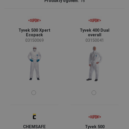
Produkty ogółem:
16
DuPont
(9)
CERVA
(7)
Status
Tyvek 500 Xpert
Tyvek 400 Dual
Zamówienie specjalne
(8)
Ecopack
overall
Wyprzedaż
(1)
03150069
03150041
Nowy rozmiar
(1)
Dostępność
Na stanie
(16)
Sezon
całoroczny
(15)
Płeć
Męskie
(15)
CHEMSAFE
Tyvek 500
Branża