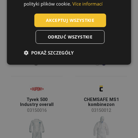
overall
03150068
polityki plików cookie.
Více informací
03150022
POLISH
AKCEPTUJ WSZYSTKIE
GERMAN
DUTCH
ODRZUĆ WSZYSTKIE
LATVIAN
POKAŻ SZCZEGÓŁY
SPANISH
FRENCH
Tyvek 500
CHEMSAFE MS1
Industry overall
kombinezon
03150016
03150012