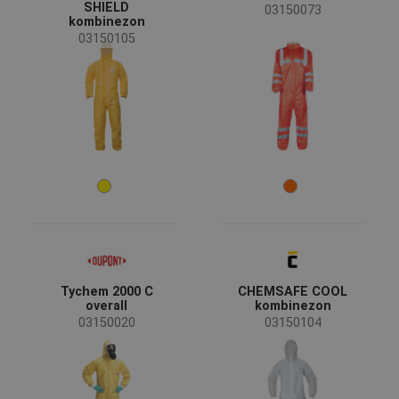
SHIELD
03150073
kombinezon
Przemysł chemiczny
(7)
03150105
Rozmiar
M
L
XL
XXL
S
3XL
Kolory
(12)
(3)
(2)
(1)
Tychem 2000 C
CHEMSAFE COOL
(1)
(1)
overall
kombinezon
03150020
03150104
Cechy
Oddychalność
(5)