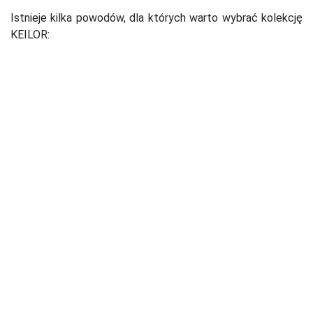
Istnieje kilka powodów, dla których warto wybrać kolekcję
KEILOR:
dzięki zawartości elastanu spodnie są trwałe i
wygodne nawet podczas noszenia przez cały dzień
duża ilość praktycznych kieszeni, w tym dwie
odpinane z paskami i szlufkami na narzędzia, dzięki
czemu wszystko czego potrzebujesz masz zawsze
pod ręką
wzmocnienia w okolicy kolan i w kroku wydłużają
żywotność spodni
dzięki wyjmowanym nakolannikom spodnie można
również wykorzystać do wymagających prac w
pozycji klęczącej
spodnie i szorty dostępne są w siedmiu wersjach
kolorystycznych